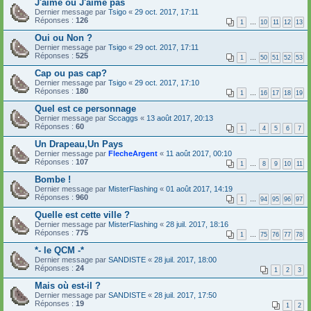
J'aime ou J'aime pas
Dernier message par
Tsigo
«
29 oct. 2017, 17:11
Réponses :
126
1
…
10
11
12
13
Oui ou Non ?
Dernier message par
Tsigo
«
29 oct. 2017, 17:11
Réponses :
525
1
…
50
51
52
53
Cap ou pas cap?
Dernier message par
Tsigo
«
29 oct. 2017, 17:10
Réponses :
180
1
…
16
17
18
19
Quel est ce personnage
Dernier message par
Sccaggs
«
13 août 2017, 20:13
Réponses :
60
1
…
4
5
6
7
Un Drapeau,Un Pays
Dernier message par
FlecheArgent
«
11 août 2017, 00:10
Réponses :
107
1
…
8
9
10
11
Bombe !
Dernier message par
MisterFlashing
«
01 août 2017, 14:19
Réponses :
960
1
…
94
95
96
97
Quelle est cette ville ?
Dernier message par
MisterFlashing
«
28 juil. 2017, 18:16
Réponses :
775
1
…
75
76
77
78
*- le QCM -*
Dernier message par
SANDISTE
«
28 juil. 2017, 18:00
Réponses :
24
1
2
3
Mais où est-il ?
Dernier message par
SANDISTE
«
28 juil. 2017, 17:50
Réponses :
19
1
2