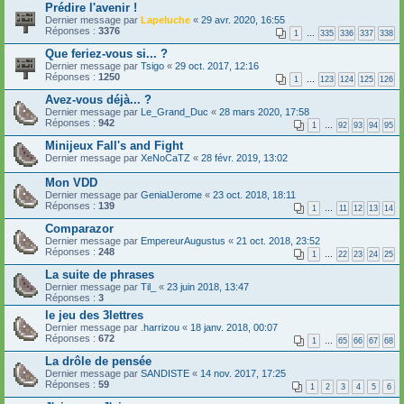
Prédire l'avenir !
Dernier message par
Lapeluche
«
29 avr. 2020, 16:55
Réponses :
3376
1
…
335
336
337
338
Que feriez-vous si... ?
Dernier message par
Tsigo
«
29 oct. 2017, 12:16
Réponses :
1250
1
…
123
124
125
126
Avez-vous déjà... ?
Dernier message par
Le_Grand_Duc
«
28 mars 2020, 17:58
Réponses :
942
1
…
92
93
94
95
Minijeux Fall's and Fight
Dernier message par
XeNoCaTZ
«
28 févr. 2019, 13:02
Mon VDD
Dernier message par
GenialJerome
«
23 oct. 2018, 18:11
Réponses :
139
1
…
11
12
13
14
Comparazor
Dernier message par
EmpereurAugustus
«
21 oct. 2018, 23:52
Réponses :
248
1
…
22
23
24
25
La suite de phrases
Dernier message par
Til_
«
23 juin 2018, 13:47
Réponses :
3
le jeu des 3lettres
Dernier message par
.harrizou
«
18 janv. 2018, 00:07
Réponses :
672
1
…
65
66
67
68
La drôle de pensée
Dernier message par
SANDISTE
«
14 nov. 2017, 17:25
Réponses :
59
1
2
3
4
5
6