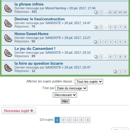
la phrase infinie
Dernier message par
MisterFlashing
«
28 juil. 2017, 17:46
Réponses :
431
1
…
41
42
43
44
Devinez le lieu/construction
Dernier message par
SANDISTE
«
28 juil. 2017, 14:47
Réponses :
70
1
…
5
6
7
8
Home-Sweet-Home
Dernier message par
SANDISTE
«
28 juil. 2017, 13:27
Réponses :
50
1
2
3
4
5
6
Le jeu du Camembert !
Dernier message par
SANDISTE
«
28 juil. 2017, 03:10
Réponses :
89
1
…
6
7
8
9
la foire au question bizarre
Dernier message par
SANDISTE
«
28 juil. 2017, 02:47
Réponses :
12
1
2
Afficher les sujets publiés depuis :
Trier par
Nouveau sujet
119 sujets
1
2
3
4
5