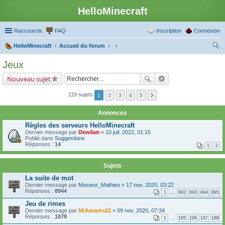
HelloMinecraft
Raccourcis
FAQ
Inscription
Connexion
HelloMinecraft
Accueil du forum
ec
Jeux
her
Nouveau sujet
ch
er
119 sujets
1
2
3
4
5
Annonces
Règles des serveurs HelloMinecraft
Dernier message par
Dewilan
«
10 juil. 2022, 01:15
Publié dans
Suggestions
Réponses :
14
1
2
Sujets
La suite de mot
Dernier message par
Mosieur_Mathieu
«
17 nov. 2020, 03:22
Réponses :
8944
1
…
892
893
894
895
Jeu de rimes
Dernier message par
MrAmares22
«
09 nov. 2020, 07:34
Réponses :
1878
1
…
185
186
187
188