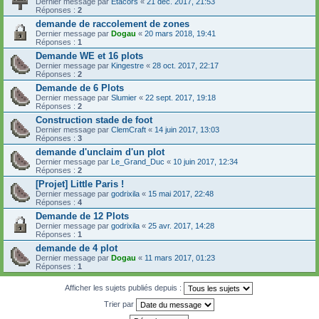
Dernier message par
Etacors
«
21 déc. 2017, 21:53
Réponses :
2
demande de raccolement de zones
Dernier message par
Dogau
«
20 mars 2018, 19:41
Réponses :
1
Demande WE et 16 plots
Dernier message par
Kingestre
«
28 oct. 2017, 22:17
Réponses :
2
Demande de 6 Plots
Dernier message par
Slumier
«
22 sept. 2017, 19:18
Réponses :
2
Construction stade de foot
Dernier message par
ClemCraft
«
14 juin 2017, 13:03
Réponses :
3
demande d'unclaim d'un plot
Dernier message par
Le_Grand_Duc
«
10 juin 2017, 12:34
Réponses :
2
[Projet] Little Paris !
Dernier message par
godrixila
«
15 mai 2017, 22:48
Réponses :
4
Demande de 12 Plots
Dernier message par
godrixila
«
25 avr. 2017, 14:28
Réponses :
1
demande de 4 plot
Dernier message par
Dogau
«
11 mars 2017, 01:23
Réponses :
1
Afficher les sujets publiés depuis :
Trier par