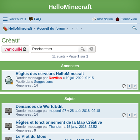
HelloMinecraft
Raccourcis
FAQ
Inscription
Connexion
HelloMinecraft
Accueil du forum
ec
Créatif
her
Verrouillé
ch
11 sujets • Page
1
sur
1
er
Annonces
Règles des serveurs HelloMinecraft
Dernier message par
Dewilan
«
10 juil. 2022, 01:15
Publié dans
Suggestions
Réponses :
14
1
2
Sujets
Demandes de WorldEdit
Dernier message par
mquentin27
«
28 août 2018, 02:18
Réponses :
14
1
2
Règles et fonctionnement de la Map Créative
Dernier message par
Thunderr
«
15 janv. 2018, 22:52
Réponses :
9
Le Plot du Mois