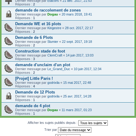
Dernier message par
Etacors
«
21 déc. 2017, 21:53
Réponses :
2
demande de raccolement de zones
Dernier message par
Dogau
«
20 mars 2018, 19:41
Réponses :
1
Demande WE et 16 plots
Dernier message par
Kingestre
«
28 oct. 2017, 22:17
Réponses :
2
Demande de 6 Plots
Dernier message par
Slumier
«
22 sept. 2017, 19:18
Réponses :
2
Construction stade de foot
Dernier message par
ClemCraft
«
14 juin 2017, 13:03
Réponses :
3
demande d'unclaim d'un plot
Dernier message par
Le_Grand_Duc
«
10 juin 2017, 12:34
Réponses :
2
[Projet] Little Paris !
Dernier message par
godrixila
«
15 mai 2017, 22:48
Réponses :
4
Demande de 12 Plots
Dernier message par
godrixila
«
25 avr. 2017, 14:28
Réponses :
1
demande de 4 plot
Dernier message par
Dogau
«
11 mars 2017, 01:23
Réponses :
1
Afficher les sujets publiés depuis :
Trier par