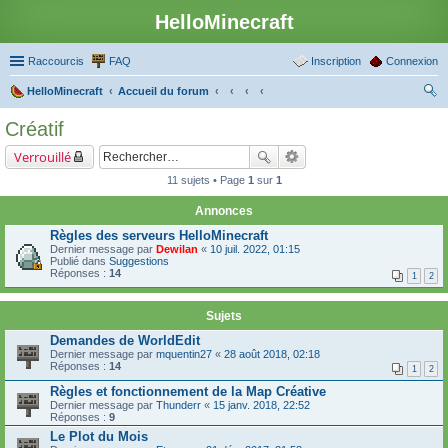
HelloMinecraft
Raccourcis
FAQ
Inscription
Connexion
HelloMinecraft
Accueil du forum
ec
Créatif
her
Verrouillé
ch
11 sujets • Page
1
sur
1
er
Annonces
Règles des serveurs HelloMinecraft
Dernier message par
Dewilan
«
10 juil. 2022, 01:15
Publié dans
Suggestions
Réponses :
14
1
2
Sujets
Demandes de WorldEdit
Dernier message par
mquentin27
«
28 août 2018, 02:18
Réponses :
14
1
2
Règles et fonctionnement de la Map Créative
Dernier message par
Thunderr
«
15 janv. 2018, 22:52
Réponses :
9
Le Plot du Mois