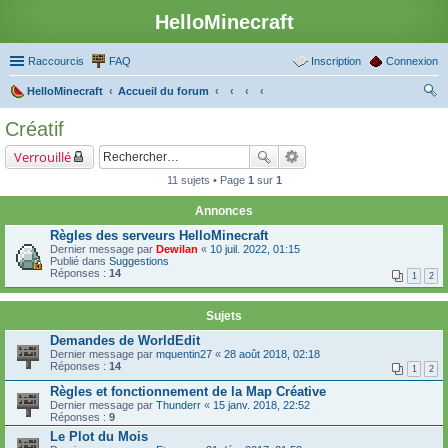
HelloMinecraft
Raccourcis
FAQ
Inscription
Connexion
HelloMinecraft
Accueil du forum
ec
Créatif
her
Verrouillé
ch
11 sujets • Page
1
sur
1
er
Annonces
Règles des serveurs HelloMinecraft
Dernier message par
Dewilan
«
10 juil. 2022, 01:15
Publié dans
Suggestions
Réponses :
14
1
2
Sujets
Demandes de WorldEdit
Dernier message par
mquentin27
«
28 août 2018, 02:18
Réponses :
14
1
2
Règles et fonctionnement de la Map Créative
Dernier message par
Thunderr
«
15 janv. 2018, 22:52
Réponses :
9
Le Plot du Mois