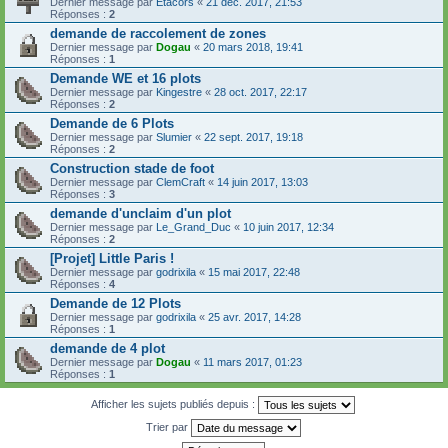
Dernier message par
Etacors
«
21 déc. 2017, 21:53
Réponses :
2
demande de raccolement de zones
Dernier message par
Dogau
«
20 mars 2018, 19:41
Réponses :
1
Demande WE et 16 plots
Dernier message par
Kingestre
«
28 oct. 2017, 22:17
Réponses :
2
Demande de 6 Plots
Dernier message par
Slumier
«
22 sept. 2017, 19:18
Réponses :
2
Construction stade de foot
Dernier message par
ClemCraft
«
14 juin 2017, 13:03
Réponses :
3
demande d'unclaim d'un plot
Dernier message par
Le_Grand_Duc
«
10 juin 2017, 12:34
Réponses :
2
[Projet] Little Paris !
Dernier message par
godrixila
«
15 mai 2017, 22:48
Réponses :
4
Demande de 12 Plots
Dernier message par
godrixila
«
25 avr. 2017, 14:28
Réponses :
1
demande de 4 plot
Dernier message par
Dogau
«
11 mars 2017, 01:23
Réponses :
1
Afficher les sujets publiés depuis :
Trier par