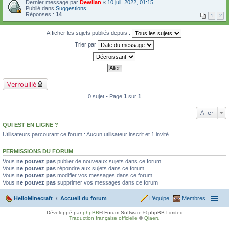
Dernier message par
Dewilan
«
10 juil. 2022, 01:15
Publié dans
Suggestions
Réponses :
14
1
2
Afficher les sujets publiés depuis :
Trier par
Verrouillé
0 sujet • Page
1
sur
1
Aller
QUI EST EN LIGNE ?
Utilisateurs parcourant ce forum : Aucun utilisateur inscrit et 1 invité
PERMISSIONS DU FORUM
Vous
ne pouvez pas
publier de nouveaux sujets dans ce forum
Vous
ne pouvez pas
répondre aux sujets dans ce forum
Vous
ne pouvez pas
modifier vos messages dans ce forum
Vous
ne pouvez pas
supprimer vos messages dans ce forum
HelloMinecraft
Accueil du forum
L’équipe
Membres
Développé par
phpBB
® Forum Software © phpBB Limited
Traduction française officielle
©
Qiaeru