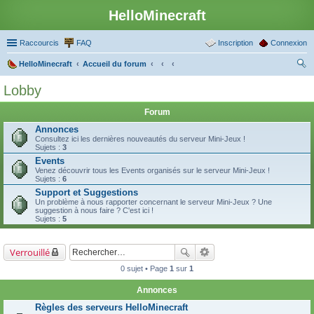
HelloMinecraft
Raccourcis
FAQ
Inscription
Connexion
HelloMinecraft
Accueil du forum
ec
Lobby
her
Forum
ch
Annonces
er
Consultez ici les dernières nouveautés du serveur Mini-Jeux !
Sujets :
3
Events
Venez découvrir tous les Events organisés sur le serveur Mini-Jeux !
Sujets :
6
Support et Suggestions
Un problème à nous rapporter concernant le serveur Mini-Jeux ? Une
suggestion à nous faire ? C'est ici !
Sujets :
5
Verrouillé
0 sujet • Page
1
sur
1
Annonces
Règles des serveurs HelloMinecraft