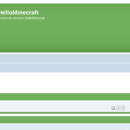
HelloMinecraft
orum du serveur HelloMinecraft
1
2