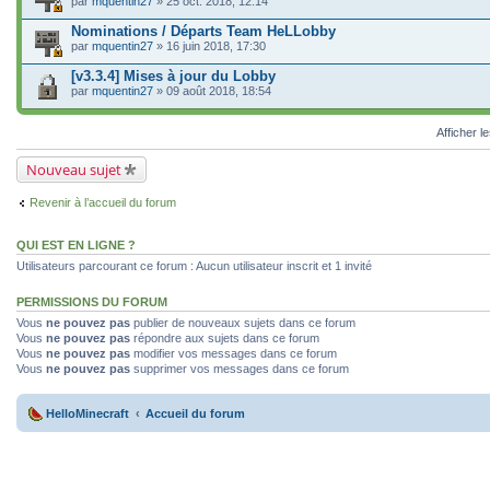
par
mquentin27
» 25 oct. 2018, 12:14
Nominations / Départs Team HeLLobby
par
mquentin27
» 16 juin 2018, 17:30
[v3.3.4] Mises à jour du Lobby
par
mquentin27
» 09 août 2018, 18:54
Afficher l
Nouveau sujet
Revenir à l’accueil du forum
QUI EST EN LIGNE ?
Utilisateurs parcourant ce forum : Aucun utilisateur inscrit et 1 invité
PERMISSIONS DU FORUM
Vous
ne pouvez pas
publier de nouveaux sujets dans ce forum
Vous
ne pouvez pas
répondre aux sujets dans ce forum
Vous
ne pouvez pas
modifier vos messages dans ce forum
Vous
ne pouvez pas
supprimer vos messages dans ce forum
HelloMinecraft
Accueil du forum