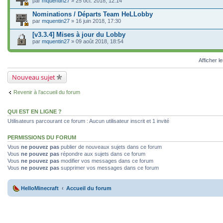
par
mquentin27
» 25 oct. 2018, 12:14
Nominations / Départs Team HeLLobby
par
mquentin27
» 16 juin 2018, 17:30
[v3.3.4] Mises à jour du Lobby
par
mquentin27
» 09 août 2018, 18:54
Afficher l
Nouveau sujet
Revenir à l’accueil du forum
QUI EST EN LIGNE ?
Utilisateurs parcourant ce forum : Aucun utilisateur inscrit et 1 invité
PERMISSIONS DU FORUM
Vous
ne pouvez pas
publier de nouveaux sujets dans ce forum
Vous
ne pouvez pas
répondre aux sujets dans ce forum
Vous
ne pouvez pas
modifier vos messages dans ce forum
Vous
ne pouvez pas
supprimer vos messages dans ce forum
HelloMinecraft
Accueil du forum