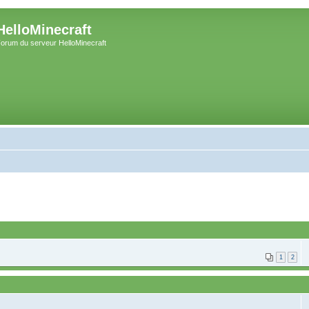
HelloMinecraft
orum du serveur HelloMinecraft
1
2