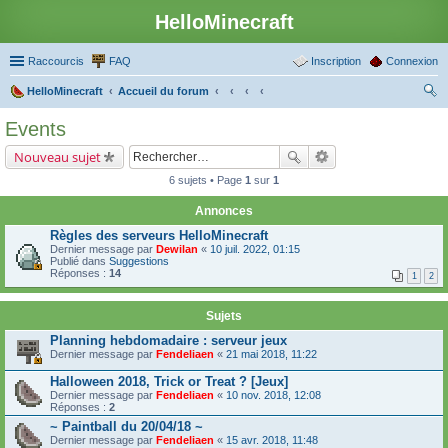
HelloMinecraft
Raccourcis
FAQ
Inscription
Connexion
HelloMinecraft
Accueil du forum
ec
Events
her
Nouveau sujet
ch
6 sujets • Page
1
sur
1
er
Annonces
Règles des serveurs HelloMinecraft
Dernier message par
Dewilan
«
10 juil. 2022, 01:15
Publié dans
Suggestions
Réponses :
14
1
2
Sujets
Planning hebdomadaire : serveur jeux
Dernier message par
Fendeliaen
«
21 mai 2018, 11:22
Halloween 2018, Trick or Treat ? [Jeux]
Dernier message par
Fendeliaen
«
10 nov. 2018, 12:08
Réponses :
2
~ Paintball du 20/04/18 ~
Dernier message par
Fendeliaen
«
15 avr. 2018, 11:48