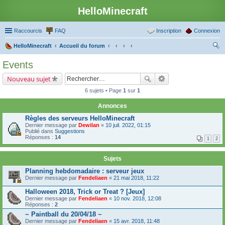
HelloMinecraft
Raccourcis
FAQ
Inscription
Connexion
HelloMinecraft
Accueil du forum
ec
Events
her
Nouveau sujet
ch
6 sujets • Page
1
sur
1
er
Annonces
Règles des serveurs HelloMinecraft
Dernier message par
Dewilan
«
10 juil. 2022, 01:15
Publié dans
Suggestions
Réponses :
14
1
2
Sujets
Planning hebdomadaire : serveur jeux
Dernier message par
Fendeliaen
«
21 mai 2018, 11:22
Halloween 2018, Trick or Treat ? [Jeux]
Dernier message par
Fendeliaen
«
10 nov. 2018, 12:08
Réponses :
2
~ Paintball du 20/04/18 ~
Dernier message par
Fendeliaen
«
15 avr. 2018, 11:48