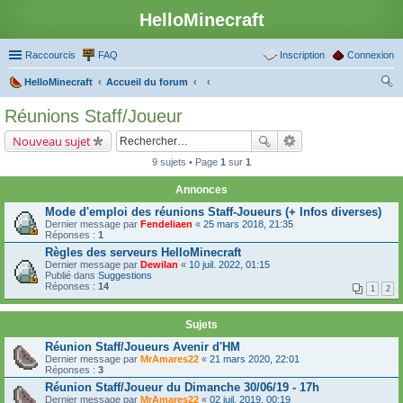
HelloMinecraft
Raccourcis
FAQ
Inscription
Connexion
HelloMinecraft
Accueil du forum
ec
Réunions Staff/Joueur
her
Nouveau sujet
ch
9 sujets • Page
1
sur
1
er
Annonces
Mode d'emploi des réunions Staff-Joueurs (+ Infos diverses)
Dernier message par
Fendeliaen
«
25 mars 2018, 21:35
Réponses :
1
Règles des serveurs HelloMinecraft
Dernier message par
Dewilan
«
10 juil. 2022, 01:15
Publié dans
Suggestions
Réponses :
14
1
2
Sujets
Réunion Staff/Joueurs Avenir d'HM
Dernier message par
MrAmares22
«
21 mars 2020, 22:01
Réponses :
3
Réunion Staff/Joueur du Dimanche 30/06/19 - 17h
Dernier message par
MrAmares22
«
02 juil. 2019, 00:19