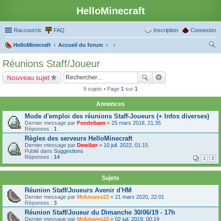
HelloMinecraft
Raccourcis
FAQ
Inscription
Connexion
HelloMinecraft
Accueil du forum
ec
Réunions Staff/Joueur
her
Nouveau sujet
ch
9 sujets • Page
1
sur
1
er
Annonces
Mode d'emploi des réunions Staff-Joueurs (+ Infos diverses)
Dernier message par
Fendeliaen
«
25 mars 2018, 21:35
Réponses :
1
Règles des serveurs HelloMinecraft
Dernier message par
Dewilan
«
10 juil. 2022, 01:15
Publié dans
Suggestions
Réponses :
14
1
2
Sujets
Réunion Staff/Joueurs Avenir d'HM
Dernier message par
MrAmares22
«
21 mars 2020, 22:01
Réponses :
3
Réunion Staff/Joueur du Dimanche 30/06/19 - 17h
Dernier message par
MrAmares22
«
02 juil. 2019, 00:19