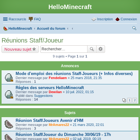
HelloMinecraft
Raccourcis
FAQ
Inscription
Connexion
HelloMinecraft
Accueil du forum
ec
Réunions Staff/Joueur
her
Nouveau sujet
ch
9 sujets • Page
1
sur
1
er
Annonces
Mode d'emploi des réunions Staff-Joueurs (+ Infos diverses)
Dernier message par
Fendeliaen
«
25 mars 2018, 21:35
Réponses :
1
Règles des serveurs HelloMinecraft
Dernier message par
Dewilan
«
10 juil. 2022, 01:15
Publié dans
Suggestions
Réponses :
14
1
2
Sujets
Réunion Staff/Joueurs Avenir d'HM
Dernier message par
MrAmares22
«
21 mars 2020, 22:01
Réponses :
3
Réunion Staff/Joueur du Dimanche 30/06/19 - 17h
Dernier message par
MrAmares22
«
02 juil. 2019, 00:19