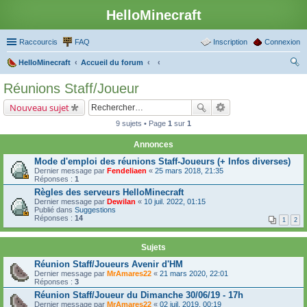
HelloMinecraft
Raccourcis
FAQ
Inscription
Connexion
HelloMinecraft
Accueil du forum
ec
Réunions Staff/Joueur
her
Nouveau sujet
ch
9 sujets • Page
1
sur
1
er
Annonces
Mode d'emploi des réunions Staff-Joueurs (+ Infos diverses)
Dernier message par
Fendeliaen
«
25 mars 2018, 21:35
Réponses :
1
Règles des serveurs HelloMinecraft
Dernier message par
Dewilan
«
10 juil. 2022, 01:15
Publié dans
Suggestions
Réponses :
14
1
2
Sujets
Réunion Staff/Joueurs Avenir d'HM
Dernier message par
MrAmares22
«
21 mars 2020, 22:01
Réponses :
3
Réunion Staff/Joueur du Dimanche 30/06/19 - 17h
Dernier message par
MrAmares22
«
02 juil. 2019, 00:19