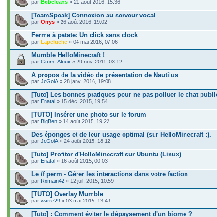
par
Bobcleans
» 21 août 2016, 15:36
[TeamSpeak] Connexion au serveur vocal
par
Orrys
» 26 août 2016, 19:02
Ferme à patate: Un click sans clock
par
Lapeluche
» 04 mai 2016, 07:06
Mumble HelloMinecraft !
par
Grom_Atoux
» 29 nov. 2011, 03:12
A propos de la vidéo de présentation de Nautilus
par
JoGoiA
» 28 janv. 2016, 19:08
[Tuto] Les bonnes pratiques pour ne pas polluer le chat publi
par
Enatal
» 15 déc. 2015, 19:54
[TUTO] Insérer une photo sur le forum
par
BigBen
» 14 août 2015, 19:22
Des éponges et de leur usage optimal (sur HelloMinecraft :).
par
JoGoiA
» 24 août 2015, 18:12
[Tuto] Profiter d'HelloMinecraft sur Ubuntu (Linux)
par
Enatal
» 16 août 2015, 00:03
Le /f perm - Gérer les interactions dans votre faction
par
Romain42
» 12 juil. 2015, 10:59
[TUTO] Overlay Mumble
par
warre29
» 03 mai 2015, 13:49
[Tuto] : Comment éviter le dépaysement d'un biome ?