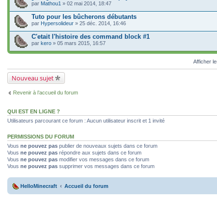
par
Mathou1
» 02 mai 2014, 18:47
Tuto pour les bûcherons débutants
par
Hypersolideur
» 25 déc. 2014, 16:46
C'etait l'histoire des command block #1
par
kero
» 05 mars 2015, 16:57
Afficher l
Nouveau sujet
Revenir à l’accueil du forum
QUI EST EN LIGNE ?
Utilisateurs parcourant ce forum : Aucun utilisateur inscrit et 1 invité
PERMISSIONS DU FORUM
Vous
ne pouvez pas
publier de nouveaux sujets dans ce forum
Vous
ne pouvez pas
répondre aux sujets dans ce forum
Vous
ne pouvez pas
modifier vos messages dans ce forum
Vous
ne pouvez pas
supprimer vos messages dans ce forum
HelloMinecraft
Accueil du forum