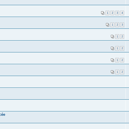
1
2
3
4
1
2
3
1
2
1
2
1
2
1
2
cée