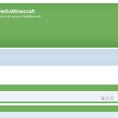
HelloMinecraft
orum du serveur HelloMinecraft
1
2