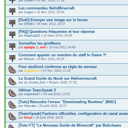
par
ORelio
» 01 déc. 2015, 17:36
Les commandes HelloMinecraft
par
Gugus
» 21 févr. 2012, 20:54
[Outil] Envoyer une image sur le forum
par
ORelio
» 18 sept. 2012, 20:27
[FAQ] Questions fréquentes et leur réponse
par
Hugocap22
» 12 mars 2014, 15:59
Surveillez les grieffeurs
par
aglagla_c_moi
» 10 mai 2012, 04:49
Comment appeler un membre du staff In Game ?!
par
Edrixal
» 10 févr. 2012, 03:28
Four amélioré conforme au règle du serveur
par
Lapeluche
» 07 févr. 2016, 21:30
Le Grand Guide du Noob sur Hellominecraft
par
Le_Grand_Duc
» 09 janv. 2020, 17:33
Utiliser TeamSpeak 3
par
mquentin27
» 03 mai 2018, 12:03
[Tuto] Résoudre l'erreur "Downloading Runtime" (MAC)
par
Heycate
» 28 août 2016, 10:27
[TeamSpeak] Factions officielles, configuration de canal avan
par
Orrys
» 26 août 2016, 19:02
[Tuto-YT] "Le Nouveau Guide de Minecraft" par Bobcleans