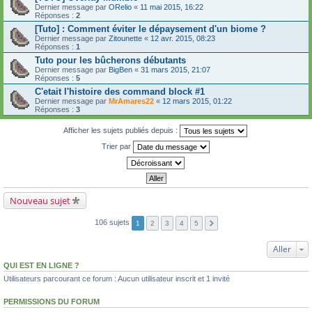
Dernier message par
ORelio
«
11 mai 2015, 16:22
Réponses :
2
[Tuto] : Comment éviter le dépaysement d'un biome ?
Dernier message par
Zitounette
«
12 avr. 2015, 08:23
Réponses :
1
Tuto pour les bûcherons débutants
Dernier message par
BigBen
«
31 mars 2015, 21:07
Réponses :
5
C'etait l'histoire des command block #1
Dernier message par
MrAmares22
«
12 mars 2015, 01:22
Réponses :
3
Afficher les sujets publiés depuis :
Trier par
Nouveau sujet
106 sujets
1
2
3
4
5
Aller
QUI EST EN LIGNE ?
Utilisateurs parcourant ce forum : Aucun utilisateur inscrit et 1 invité
PERMISSIONS DU FORUM