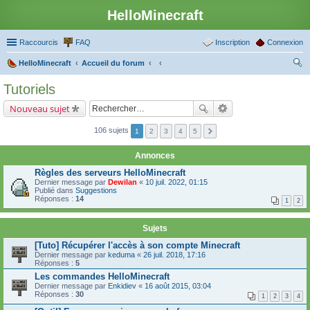
HelloMinecraft
Raccourcis
FAQ
Inscription
Connexion
HelloMinecraft
Accueil du forum
ec
Tutoriels
her
Nouveau sujet
ch
er
106 sujets
1
2
3
4
5
Annonces
Règles des serveurs HelloMinecraft
Dernier message par
Dewilan
«
10 juil. 2022, 01:15
Publié dans
Suggestions
Réponses :
14
1
2
Sujets
[Tuto] Récupérer l'accès à son compte Minecraft
Dernier message par
keduma
«
26 juil. 2018, 17:16
Réponses :
5
Les commandes HelloMinecraft
Dernier message par
Enkidiev
«
16 août 2015, 03:04
Réponses :
30
1
2
3
4