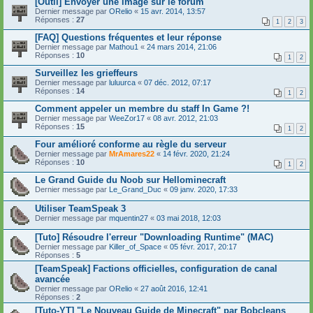
[Outil] Envoyer une image sur le forum
Dernier message par
ORelio
«
15 avr. 2014, 13:57
Réponses :
27
1
2
3
[FAQ] Questions fréquentes et leur réponse
Dernier message par
Mathou1
«
24 mars 2014, 21:06
Réponses :
10
1
2
Surveillez les grieffeurs
Dernier message par
luluurca
«
07 déc. 2012, 07:17
Réponses :
14
1
2
Comment appeler un membre du staff In Game ?!
Dernier message par
WeeZor17
«
08 avr. 2012, 21:03
Réponses :
15
1
2
Four amélioré conforme au règle du serveur
Dernier message par
MrAmares22
«
14 févr. 2020, 21:24
Réponses :
10
1
2
Le Grand Guide du Noob sur Hellominecraft
Dernier message par
Le_Grand_Duc
«
09 janv. 2020, 17:33
Utiliser TeamSpeak 3
Dernier message par
mquentin27
«
03 mai 2018, 12:03
[Tuto] Résoudre l'erreur "Downloading Runtime" (MAC)
Dernier message par
Killer_of_Space
«
05 févr. 2017, 20:17
Réponses :
5
[TeamSpeak] Factions officielles, configuration de canal
avancée
Dernier message par
ORelio
«
27 août 2016, 12:41
Réponses :
2
[Tuto-YT] "Le Nouveau Guide de Minecraft" par Bobcleans