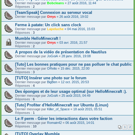
Dernier message par
Bobcleans
«
27 août 2016, 11:44
Réponses :
2
[TeamSpeak] Connexion au serveur vocal
Dernier message par
Orrys
«
26 août 2016, 19:02
Ferme à patate: Un click sans clock
Dernier message par
Lapeluche
«
04 mai 2016, 15:03
Réponses :
3
Mumble HelloMinecraft !
Dernier message par
Orrys
«
03 avr. 2016, 21:57
Réponses :
2
A propos de la vidéo de présentation de Nautilus
Dernier message par
JoGoiA
«
28 janv. 2016, 19:08
[Tuto] Les bonnes pratiques pour ne pas polluer le chat public
Dernier message par
ORelio
«
15 déc. 2015, 22:00
Réponses :
3
[TUTO] Insérer une photo sur le forum
Dernier message par
BigBen
«
12 oct. 2015, 20:53
Réponses :
4
Des éponges et de leur usage optimal (sur HelloMinecraft :).
Dernier message par
JoGoiA
«
25 août 2015, 04:49
Réponses :
6
[Tuto] Profiter d'HelloMinecraft sur Ubuntu (Linux)
Dernier message par
Killer_of_Space
«
18 août 2015, 05:51
Réponses :
1
Le /f perm - Gérer les interactions dans votre faction
Dernier message par
Romain42
«
06 août 2015, 14:01
Réponses :
10
1
2
[TUTO] Overlay Mumble