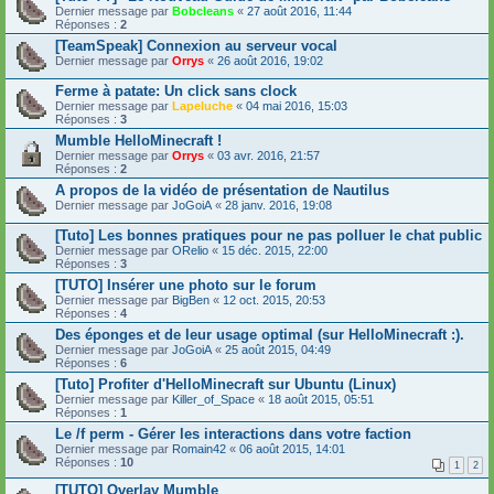
Dernier message par
Bobcleans
«
27 août 2016, 11:44
Réponses :
2
[TeamSpeak] Connexion au serveur vocal
Dernier message par
Orrys
«
26 août 2016, 19:02
Ferme à patate: Un click sans clock
Dernier message par
Lapeluche
«
04 mai 2016, 15:03
Réponses :
3
Mumble HelloMinecraft !
Dernier message par
Orrys
«
03 avr. 2016, 21:57
Réponses :
2
A propos de la vidéo de présentation de Nautilus
Dernier message par
JoGoiA
«
28 janv. 2016, 19:08
[Tuto] Les bonnes pratiques pour ne pas polluer le chat public
Dernier message par
ORelio
«
15 déc. 2015, 22:00
Réponses :
3
[TUTO] Insérer une photo sur le forum
Dernier message par
BigBen
«
12 oct. 2015, 20:53
Réponses :
4
Des éponges et de leur usage optimal (sur HelloMinecraft :).
Dernier message par
JoGoiA
«
25 août 2015, 04:49
Réponses :
6
[Tuto] Profiter d'HelloMinecraft sur Ubuntu (Linux)
Dernier message par
Killer_of_Space
«
18 août 2015, 05:51
Réponses :
1
Le /f perm - Gérer les interactions dans votre faction
Dernier message par
Romain42
«
06 août 2015, 14:01
Réponses :
10
1
2
[TUTO] Overlay Mumble