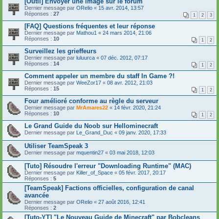
[Outil] Envoyer une image sur le forum
Dernier message par
ORelio
«
15 avr. 2014, 13:57
Réponses :
27
1
2
3
[FAQ] Questions fréquentes et leur réponse
Dernier message par
Mathou1
«
24 mars 2014, 21:06
Réponses :
10
1
2
Surveillez les grieffeurs
Dernier message par
luluurca
«
07 déc. 2012, 07:17
Réponses :
14
1
2
Comment appeler un membre du staff In Game ?!
Dernier message par
WeeZor17
«
08 avr. 2012, 21:03
Réponses :
15
1
2
Four amélioré conforme au règle du serveur
Dernier message par
MrAmares22
«
14 févr. 2020, 21:24
Réponses :
10
1
2
Le Grand Guide du Noob sur Hellominecraft
Dernier message par
Le_Grand_Duc
«
09 janv. 2020, 17:33
Utiliser TeamSpeak 3
Dernier message par
mquentin27
«
03 mai 2018, 12:03
[Tuto] Résoudre l'erreur "Downloading Runtime" (MAC)
Dernier message par
Killer_of_Space
«
05 févr. 2017, 20:17
Réponses :
5
[TeamSpeak] Factions officielles, configuration de canal
avancée
Dernier message par
ORelio
«
27 août 2016, 12:41
Réponses :
2
[Tuto-YT] "Le Nouveau Guide de Minecraft" par Bobcleans