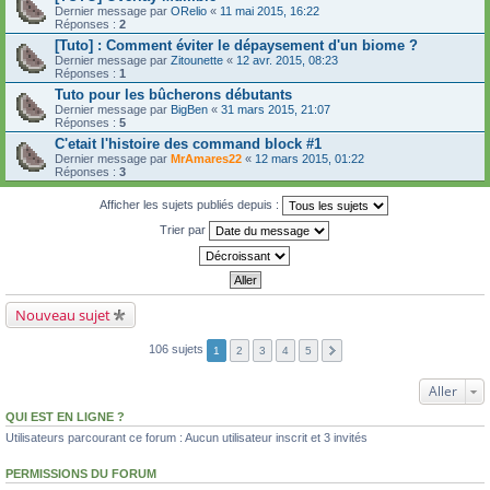
Dernier message par
ORelio
«
11 mai 2015, 16:22
Réponses :
2
[Tuto] : Comment éviter le dépaysement d'un biome ?
Dernier message par
Zitounette
«
12 avr. 2015, 08:23
Réponses :
1
Tuto pour les bûcherons débutants
Dernier message par
BigBen
«
31 mars 2015, 21:07
Réponses :
5
C'etait l'histoire des command block #1
Dernier message par
MrAmares22
«
12 mars 2015, 01:22
Réponses :
3
Afficher les sujets publiés depuis :
Trier par
Nouveau sujet
106 sujets
1
2
3
4
5
Aller
QUI EST EN LIGNE ?
Utilisateurs parcourant ce forum : Aucun utilisateur inscrit et 3 invités
PERMISSIONS DU FORUM