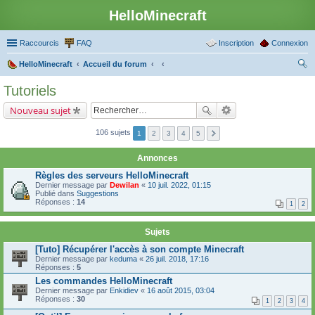
HelloMinecraft
Raccourcis
FAQ
Inscription
Connexion
HelloMinecraft
Accueil du forum
ec
Tutoriels
her
Nouveau sujet
ch
er
106 sujets
1
2
3
4
5
Annonces
Règles des serveurs HelloMinecraft
Dernier message par
Dewilan
«
10 juil. 2022, 01:15
Publié dans
Suggestions
Réponses :
14
1
2
Sujets
[Tuto] Récupérer l'accès à son compte Minecraft
Dernier message par
keduma
«
26 juil. 2018, 17:16
Réponses :
5
Les commandes HelloMinecraft
Dernier message par
Enkidiev
«
16 août 2015, 03:04
Réponses :
30
1
2
3
4