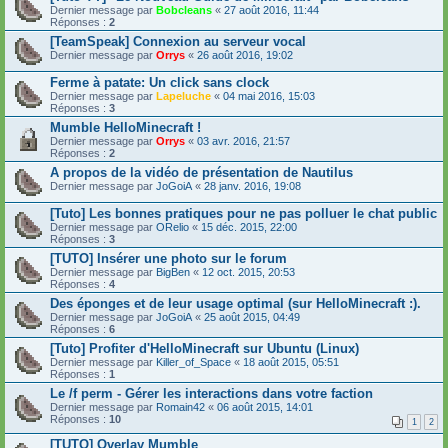
Dernier message par
Bobcleans
«
27 août 2016, 11:44
Réponses :
2
[TeamSpeak] Connexion au serveur vocal
Dernier message par
Orrys
«
26 août 2016, 19:02
Ferme à patate: Un click sans clock
Dernier message par
Lapeluche
«
04 mai 2016, 15:03
Réponses :
3
Mumble HelloMinecraft !
Dernier message par
Orrys
«
03 avr. 2016, 21:57
Réponses :
2
A propos de la vidéo de présentation de Nautilus
Dernier message par
JoGoiA
«
28 janv. 2016, 19:08
[Tuto] Les bonnes pratiques pour ne pas polluer le chat public
Dernier message par
ORelio
«
15 déc. 2015, 22:00
Réponses :
3
[TUTO] Insérer une photo sur le forum
Dernier message par
BigBen
«
12 oct. 2015, 20:53
Réponses :
4
Des éponges et de leur usage optimal (sur HelloMinecraft :).
Dernier message par
JoGoiA
«
25 août 2015, 04:49
Réponses :
6
[Tuto] Profiter d'HelloMinecraft sur Ubuntu (Linux)
Dernier message par
Killer_of_Space
«
18 août 2015, 05:51
Réponses :
1
Le /f perm - Gérer les interactions dans votre faction
Dernier message par
Romain42
«
06 août 2015, 14:01
Réponses :
10
1
2
[TUTO] Overlay Mumble