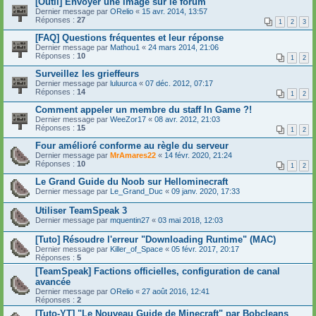
[Outil] Envoyer une image sur le forum
Dernier message par
ORelio
«
15 avr. 2014, 13:57
Réponses :
27
1
2
3
[FAQ] Questions fréquentes et leur réponse
Dernier message par
Mathou1
«
24 mars 2014, 21:06
Réponses :
10
1
2
Surveillez les grieffeurs
Dernier message par
luluurca
«
07 déc. 2012, 07:17
Réponses :
14
1
2
Comment appeler un membre du staff In Game ?!
Dernier message par
WeeZor17
«
08 avr. 2012, 21:03
Réponses :
15
1
2
Four amélioré conforme au règle du serveur
Dernier message par
MrAmares22
«
14 févr. 2020, 21:24
Réponses :
10
1
2
Le Grand Guide du Noob sur Hellominecraft
Dernier message par
Le_Grand_Duc
«
09 janv. 2020, 17:33
Utiliser TeamSpeak 3
Dernier message par
mquentin27
«
03 mai 2018, 12:03
[Tuto] Résoudre l'erreur "Downloading Runtime" (MAC)
Dernier message par
Killer_of_Space
«
05 févr. 2017, 20:17
Réponses :
5
[TeamSpeak] Factions officielles, configuration de canal
avancée
Dernier message par
ORelio
«
27 août 2016, 12:41
Réponses :
2
[Tuto-YT] "Le Nouveau Guide de Minecraft" par Bobcleans