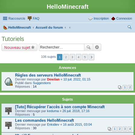
HelloMinecraft
Raccourcis
FAQ
Inscription
Connexion
HelloMinecraft
Accueil du forum
ec
Tutoriels
her
Nouveau sujet
ch
er
106 sujets
1
2
3
4
5
Annonces
Règles des serveurs HelloMinecraft
Dernier message par
Dewilan
«
10 juil. 2022, 01:15
Publié dans
Suggestions
Réponses :
14
1
2
Sujets
[Tuto] Récupérer l'accès à son compte Minecraft
Dernier message par
keduma
«
26 juil. 2018, 17:16
Réponses :
5
Les commandes HelloMinecraft
Dernier message par
Enkidiev
«
16 août 2015, 03:04
Réponses :
30
1
2
3
4