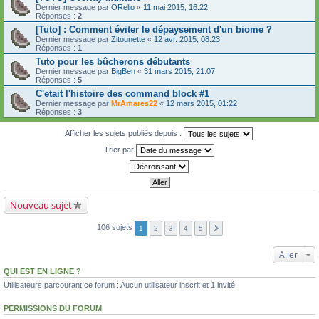
Dernier message par
ORelio
«
11 mai 2015, 16:22
Réponses :
2
[Tuto] : Comment éviter le dépaysement d'un biome ?
Dernier message par
Zitounette
«
12 avr. 2015, 08:23
Réponses :
1
Tuto pour les bûcherons débutants
Dernier message par
BigBen
«
31 mars 2015, 21:07
Réponses :
5
C'etait l'histoire des command block #1
Dernier message par
MrAmares22
«
12 mars 2015, 01:22
Réponses :
3
Afficher les sujets publiés depuis :
Trier par
Nouveau sujet
106 sujets
1
2
3
4
5
Aller
QUI EST EN LIGNE ?
Utilisateurs parcourant ce forum : Aucun utilisateur inscrit et 1 invité
PERMISSIONS DU FORUM