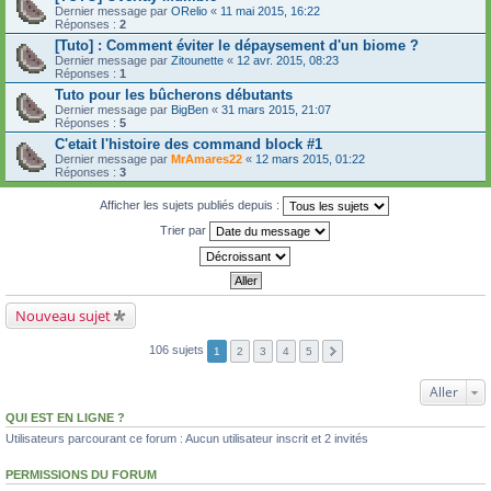
Dernier message par
ORelio
«
11 mai 2015, 16:22
Réponses :
2
[Tuto] : Comment éviter le dépaysement d'un biome ?
Dernier message par
Zitounette
«
12 avr. 2015, 08:23
Réponses :
1
Tuto pour les bûcherons débutants
Dernier message par
BigBen
«
31 mars 2015, 21:07
Réponses :
5
C'etait l'histoire des command block #1
Dernier message par
MrAmares22
«
12 mars 2015, 01:22
Réponses :
3
Afficher les sujets publiés depuis :
Trier par
Nouveau sujet
106 sujets
1
2
3
4
5
Aller
QUI EST EN LIGNE ?
Utilisateurs parcourant ce forum : Aucun utilisateur inscrit et 2 invités
PERMISSIONS DU FORUM