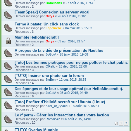
Dernier message par
Bobcleans
«
27 août 2016, 11:44
Réponses :
2
[TeamSpeak] Connexion au serveur vocal
Dernier message par
Orrys
«
26 août 2016, 19:02
Ferme à patate: Un click sans clock
Dernier message par
Lapeluche
«
04 mai 2016, 15:03
Réponses :
3
Mumble HelloMinecraft !
Dernier message par
Orrys
«
03 avr. 2016, 21:57
Réponses :
2
A propos de la vidéo de présentation de Nautilus
Dernier message par
JoGoiA
«
28 janv. 2016, 19:08
[Tuto] Les bonnes pratiques pour ne pas polluer le chat public
Dernier message par
ORelio
«
15 déc. 2015, 22:00
Réponses :
3
[TUTO] Insérer une photo sur le forum
Dernier message par
BigBen
«
12 oct. 2015, 20:53
Réponses :
4
Des éponges et de leur usage optimal (sur HelloMinecraft :).
Dernier message par
JoGoiA
«
25 août 2015, 04:49
Réponses :
6
[Tuto] Profiter d'HelloMinecraft sur Ubuntu (Linux)
Dernier message par
Killer_of_Space
«
18 août 2015, 05:51
Réponses :
1
Le /f perm - Gérer les interactions dans votre faction
Dernier message par
Romain42
«
06 août 2015, 14:01
Réponses :
10
1
2
[TUTO] Overlay Mumble