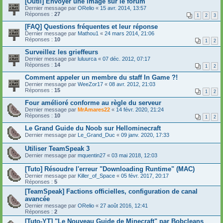
[Outil] Envoyer une image sur le forum
Dernier message par
ORelio
«
15 avr. 2014, 13:57
Réponses :
27
1
2
3
[FAQ] Questions fréquentes et leur réponse
Dernier message par
Mathou1
«
24 mars 2014, 21:06
Réponses :
10
1
2
Surveillez les grieffeurs
Dernier message par
luluurca
«
07 déc. 2012, 07:17
Réponses :
14
1
2
Comment appeler un membre du staff In Game ?!
Dernier message par
WeeZor17
«
08 avr. 2012, 21:03
Réponses :
15
1
2
Four amélioré conforme au règle du serveur
Dernier message par
MrAmares22
«
14 févr. 2020, 21:24
Réponses :
10
1
2
Le Grand Guide du Noob sur Hellominecraft
Dernier message par
Le_Grand_Duc
«
09 janv. 2020, 17:33
Utiliser TeamSpeak 3
Dernier message par
mquentin27
«
03 mai 2018, 12:03
[Tuto] Résoudre l'erreur "Downloading Runtime" (MAC)
Dernier message par
Killer_of_Space
«
05 févr. 2017, 20:17
Réponses :
5
[TeamSpeak] Factions officielles, configuration de canal
avancée
Dernier message par
ORelio
«
27 août 2016, 12:41
Réponses :
2
[Tuto-YT] "Le Nouveau Guide de Minecraft" par Bobcleans