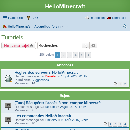
HelloMinecraft
Raccourcis
FAQ
Inscription
Connexion
HelloMinecraft
Accueil du forum
ec
Tutoriels
her
Nouveau sujet
ch
er
106 sujets
1
2
3
4
5
Annonces
Règles des serveurs HelloMinecraft
Dernier message par
Dewilan
«
10 juil. 2022, 01:15
Publié dans
Suggestions
Réponses :
14
1
2
Sujets
[Tuto] Récupérer l'accès à son compte Minecraft
Dernier message par
keduma
«
26 juil. 2018, 17:16
Réponses :
5
Les commandes HelloMinecraft
Dernier message par
Enkidiev
«
16 août 2015, 03:04
Réponses :
30
1
2
3
4