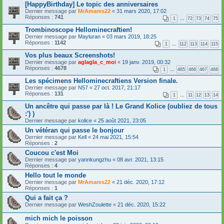
[HappyBirthday] Le topic des anniversaires
Dernier message par
MrAmares22
«
31 mars 2020, 17:02
Réponses :
741
1
…
72
73
74
75
Trombinoscope Hellominecraftien!
Dernier message par
Mayluran
«
03 mars 2019, 18:25
Réponses :
1142
1
…
112
113
114
115
Vos plus beaux Screenshots!
Dernier message par
aglagla_c_moi
«
19 janv. 2019, 00:32
Réponses :
4678
1
…
465
466
467
468
Les spécimens Hellominecraftiens Version finale.
Dernier message par
N57
«
27 oct. 2017, 21:17
Réponses :
131
1
…
11
12
13
14
Un ancêtre qui passe par là ! Le Grand Kolice (oubliez de tous
:') )
Dernier message par
kolice
«
25 août 2021, 23:05
Un vétéran qui passe le bonjour
Dernier message par
Kell
«
24 mai 2021, 15:54
Réponses :
2
Coucou c'est Moi
Dernier message par
yannkungzhu
«
08 avr. 2021, 13:15
Réponses :
4
Hello tout le monde
Dernier message par
MrAmares22
«
21 déc. 2020, 17:12
Réponses :
1
Qui a fait ça ?
Dernier message par
WeshZoulette
«
21 déc. 2020, 15:22
mich mich le poisson