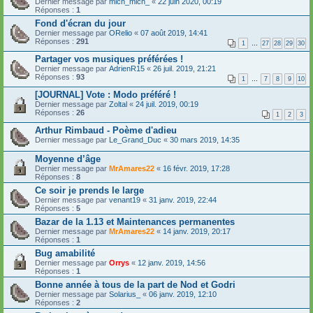
Dernier message par
mich_mich_
«
22 juin 2020, 00:19
Réponses :
1
Fond d'écran du jour
Dernier message par
ORelio
«
07 août 2019, 14:41
Réponses :
291
1
…
27
28
29
30
Partager vos musiques préférées !
Dernier message par
AdrienR15
«
26 juil. 2019, 21:21
Réponses :
93
1
…
7
8
9
10
[JOURNAL] Vote : Modo préféré !
Dernier message par
Zoltal
«
24 juil. 2019, 00:19
Réponses :
26
1
2
3
Arthur Rimbaud - Poème d'adieu
Dernier message par
Le_Grand_Duc
«
30 mars 2019, 14:35
Moyenne d’âge
Dernier message par
MrAmares22
«
16 févr. 2019, 17:28
Réponses :
8
Ce soir je prends le large
Dernier message par
venant19
«
31 janv. 2019, 22:44
Réponses :
5
Bazar de la 1.13 et Maintenances permanentes
Dernier message par
MrAmares22
«
14 janv. 2019, 20:17
Réponses :
1
Bug amabilité
Dernier message par
Orrys
«
12 janv. 2019, 14:56
Réponses :
1
Bonne année à tous de la part de Nod et Godri
Dernier message par
Solarius_
«
06 janv. 2019, 12:10
Réponses :
2