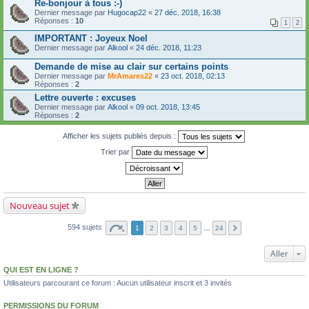
Re-bonjour à tous :-)
Dernier message par
Hugocap22
«
27 déc. 2018, 16:38
Réponses :
10
1
2
IMPORTANT : Joyeux Noel
Dernier message par
Alkool
«
24 déc. 2018, 11:23
Demande de mise au clair sur certains points
Dernier message par
MrAmares22
«
23 oct. 2018, 02:13
Réponses :
2
Lettre ouverte : excuses
Dernier message par
Alkool
«
09 oct. 2018, 13:45
Réponses :
2
Afficher les sujets publiés depuis :
Trier par
Nouveau sujet
594 sujets
1
2
3
4
5
…
24
Aller
QUI EST EN LIGNE ?
Utilisateurs parcourant ce forum : Aucun utilisateur inscrit et 3 invités
PERMISSIONS DU FORUM