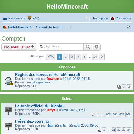
HelloMinecraft
Raccourcis
FAQ
Inscription
Connexion
HelloMinecraft
Accueil du forum
ec
Comptoir
her
Nouveau sujet
ch
er
594 sujets
1
2
3
4
5
…
24
Annonces
Règles des serveurs HelloMinecraft
Dernier message par
Dewilan
«
10 juil. 2022, 01:15
Publié dans
Suggestions
Réponses :
14
1
2
Sujets
Le topic officiel du blabla!
Dernier message par
Orrys
«
08 mai 2026, 17:05
Réponses :
6054
1
…
603
604
605
606
Présentez-vous ici !
Dernier message par
HourraGants
«
25 août 2020, 09:06
Réponses :
238
1
…
21
22
23
24