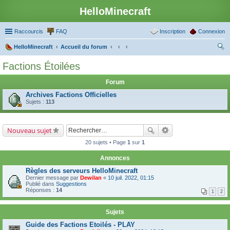
HelloMinecraft
Raccourcis
FAQ
Inscription
Connexion
HelloMinecraft
Accueil du forum
ec
Factions Étoilées
her
Forum
ch
Archives Factions Officielles
er
Sujets :
113
Nouveau sujet
20 sujets • Page
1
sur
1
Annonces
Règles des serveurs HelloMinecraft
Dernier message par
Dewilan
«
10 juil. 2022, 01:15
Publié dans
Suggestions
Réponses :
14
1
2
Sujets
Guide des Factions Etoilés - PLAY