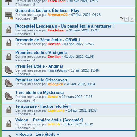
Dernier message par
Fendeliaen
«
30 avr. 2024, 12:15
Réponses :
2
Guide des factions Étoilées - Play
Dernier message par
MrAmares22
«
07 févr. 2021, 04:26
Réponses :
10
1
2
[Acceptée] Lendemain - Un passé étoilé à restaurer !
Dernier message par
Fendeliaen
«
31 janv. 2024, 12:27
Réponses :
1
Demande de 3ème étoile - ORWILL
Dernier message par
Dewilan
«
03 déc. 2022, 22:46
Première étoile d'Andigena
Dernier message par
Dewilan
«
01 déc. 2022, 01:05
Réponses :
4
Première Etoile - Angmar
Dernier message par
HourraGants
«
17 juin 2022, 13:46
Réponses :
2
Première étoile Griscouvert
Dernier message par
Valdepick
«
20 avr. 2022, 00:54
1 ere etoile de Mysteriosa
Dernier message par
Xerost
«
21 mars 2022, 17:17
Réponses :
4
Temporaire - Faction étoilée !
Dernier message par
Lapeluche
«
14 avr. 2021, 18:37
Réponses :
1
Valeon ~ Première étoile [Acceptée]
Dernier message par
laristoh
«
09 févr. 2021, 16:12
Réponses :
5
⭐ Revara - 1ère étoile ⭐