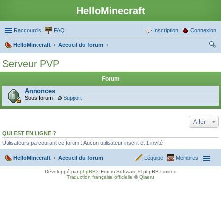
HelloMinecraft
Raccourcis
FAQ
Inscription
Connexion
HelloMinecraft
Accueil du forum
ec
Serveur PVP
her
Forum
ch
Annonces
er
Sous-forum :
Support
Aller
QUI EST EN LIGNE ?
Utilisateurs parcourant ce forum : Aucun utilisateur inscrit et 1 invité
HelloMinecraft
Accueil du forum
L’équipe
Membres
Développé par
phpBB
® Forum Software © phpBB Limited
Traduction française officielle
©
Qiaeru