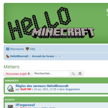
F
Raccourcis
FAQ
HelloMinecraft
Accueil du forum
Métiers
Nouveau sujet
ANNONCES
Règles des serveurs HelloMinecraft
par
Staff HM
» 15 oct. 2011, 17:29 » dans
Suggestions
SUJETS
//Forgerons//