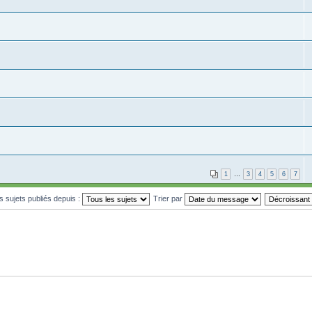
1
…
3
4
5
6
7
es sujets publiés depuis :
Trier par