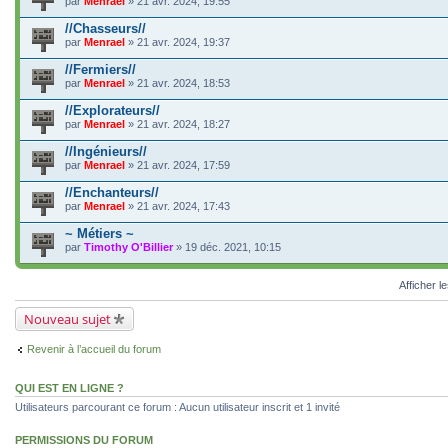
par
Menrael
» 21 avr. 2024, 19:55
//Chasseurs//
par
Menrael
» 21 avr. 2024, 19:37
//Fermiers//
par
Menrael
» 21 avr. 2024, 18:53
//Explorateurs//
par
Menrael
» 21 avr. 2024, 18:27
//Ingénieurs//
par
Menrael
» 21 avr. 2024, 17:59
//Enchanteurs//
par
Menrael
» 21 avr. 2024, 17:43
~ Métiers ~
par
Timothy O'Billier
» 19 déc. 2021, 10:15
Afficher l
Nouveau sujet
Revenir à l’accueil du forum
QUI EST EN LIGNE ?
Utilisateurs parcourant ce forum : Aucun utilisateur inscrit et 1 invité
PERMISSIONS DU FORUM