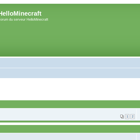
HelloMinecraft
orum du serveur HelloMinecraft
1
2