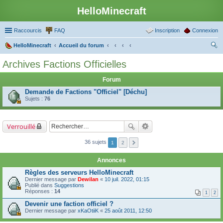
HelloMinecraft
Raccourcis
FAQ
Inscription
Connexion
HelloMinecraft
Accueil du forum
ec
Archives Factions Officielles
her
Forum
ch
Demande de Factions "Officiel" [Déchu]
er
Sujets :
76
Verrouillé
36 sujets
1
2
Annonces
Règles des serveurs HelloMinecraft
Dernier message par
Dewilan
«
10 juil. 2022, 01:15
Publié dans
Suggestions
Réponses :
14
1
2
Devenir une faction officiel ?
Dernier message par
xKaOtiiK
«
25 août 2011, 12:50