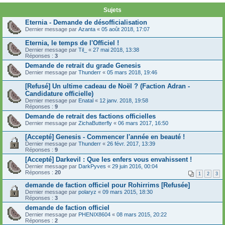
Sujets
Eternia - Demande de désofficialisation
Dernier message par
Azanta
«
05 août 2018, 17:07
Eternia, le temps de l'Officiel !
Dernier message par
Til_
«
27 mai 2018, 13:38
Réponses :
3
Demande de retrait du grade Genesis
Dernier message par
Thunderr
«
05 mars 2018, 19:46
[Refusé] Un ultime cadeau de Noël ? (Faction Adran -
Candidature officielle)
Dernier message par
Enatal
«
12 janv. 2018, 19:58
Réponses :
9
Demande de retrait des factions officielles
Dernier message par
ZichaButterfly
«
06 mars 2017, 16:50
[Accepté] Genesis - Commencer l'année en beauté !
Dernier message par
Thunderr
«
26 févr. 2017, 13:39
Réponses :
9
[Accepté] Darkevil : Que les enfers vous envahissent !
Dernier message par
DarkPyves
«
29 juin 2016, 00:04
Réponses :
20
1
2
3
demande de faction officiel pour Rohirrims [Refusée]
Dernier message par
polaryz
«
09 mars 2015, 18:30
Réponses :
3
demande de faction officiel
Dernier message par
PHENIX8604
«
08 mars 2015, 20:22
Réponses :
2