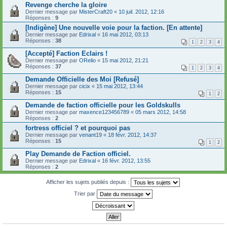
Revenge cherche la gloire
Dernier message par
MisterCraft20
«
10 juil. 2012, 12:16
Réponses :
9
[Indigène] Une nouvelle voie pour la faction. [En attente]
Dernier message par
Edrixal
«
16 mai 2012, 03:13
Réponses :
38
1
2
3
4
[Accepté] Faction Eclairs !
Dernier message par
ORelio
«
15 mai 2012, 21:21
Réponses :
37
1
2
3
4
Demande Officielle des Moi [Refusé]
Dernier message par
cicix
«
15 mai 2012, 13:44
Réponses :
15
1
2
Demande de faction officielle pour les Goldskulls
Dernier message par
maxence123456789
«
05 mars 2012, 14:58
Réponses :
2
fortress officiel ? et pourquoi pas
Dernier message par
venant19
«
18 févr. 2012, 14:37
Réponses :
15
1
2
Play Demande de Faction officiel.
Dernier message par
Edrixal
«
16 févr. 2012, 13:55
Réponses :
2
Afficher les sujets publiés depuis :
Trier par