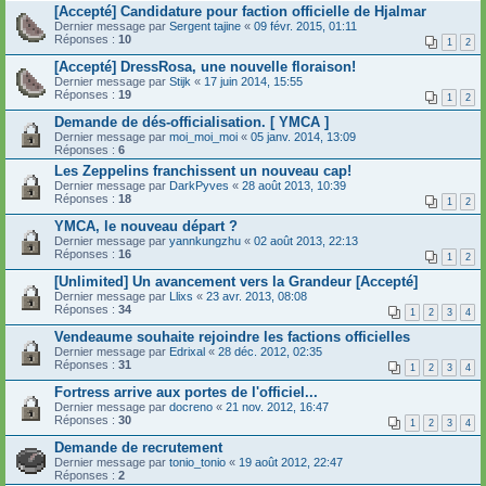
[Accepté] Candidature pour faction officielle de Hjalmar
Dernier message par
Sergent tajine
«
09 févr. 2015, 01:11
Réponses :
10
1
2
[Accepté] DressRosa, une nouvelle floraison!
Dernier message par
Stijk
«
17 juin 2014, 15:55
Réponses :
19
1
2
Demande de dés-officialisation. [ YMCA ]
Dernier message par
moi_moi_moi
«
05 janv. 2014, 13:09
Réponses :
6
Les Zeppelins franchissent un nouveau cap!
Dernier message par
DarkPyves
«
28 août 2013, 10:39
Réponses :
18
1
2
YMCA, le nouveau départ ?
Dernier message par
yannkungzhu
«
02 août 2013, 22:13
Réponses :
16
1
2
[Unlimited] Un avancement vers la Grandeur [Accepté]
Dernier message par
Llixs
«
23 avr. 2013, 08:08
Réponses :
34
1
2
3
4
Vendeaume souhaite rejoindre les factions officielles
Dernier message par
Edrixal
«
28 déc. 2012, 02:35
Réponses :
31
1
2
3
4
Fortress arrive aux portes de l'officiel...
Dernier message par
docreno
«
21 nov. 2012, 16:47
Réponses :
30
1
2
3
4
Demande de recrutement
Dernier message par
tonio_tonio
«
19 août 2012, 22:47
Réponses :
2