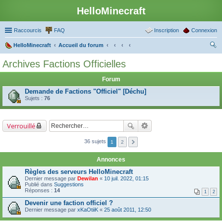
HelloMinecraft
Raccourcis
FAQ
Inscription
Connexion
HelloMinecraft
Accueil du forum
ec
Archives Factions Officielles
her
Forum
ch
Demande de Factions "Officiel" [Déchu]
er
Sujets :
76
Verrouillé
36 sujets
1
2
Annonces
Règles des serveurs HelloMinecraft
Dernier message par
Dewilan
«
10 juil. 2022, 01:15
Publié dans
Suggestions
Réponses :
14
1
2
Devenir une faction officiel ?
Dernier message par
xKaOtiiK
«
25 août 2011, 12:50