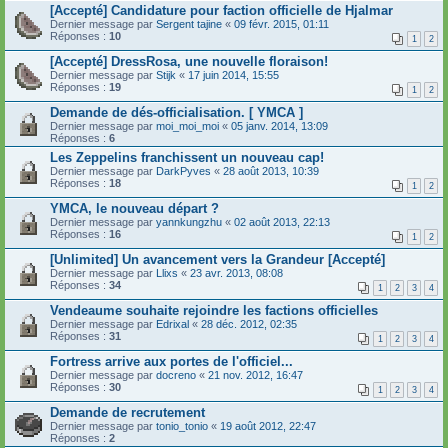
[Accepté] Candidature pour faction officielle de Hjalmar
Dernier message par
Sergent tajine
«
09 févr. 2015, 01:11
Réponses :
10
1
2
[Accepté] DressRosa, une nouvelle floraison!
Dernier message par
Stijk
«
17 juin 2014, 15:55
Réponses :
19
1
2
Demande de dés-officialisation. [ YMCA ]
Dernier message par
moi_moi_moi
«
05 janv. 2014, 13:09
Réponses :
6
Les Zeppelins franchissent un nouveau cap!
Dernier message par
DarkPyves
«
28 août 2013, 10:39
Réponses :
18
1
2
YMCA, le nouveau départ ?
Dernier message par
yannkungzhu
«
02 août 2013, 22:13
Réponses :
16
1
2
[Unlimited] Un avancement vers la Grandeur [Accepté]
Dernier message par
Llixs
«
23 avr. 2013, 08:08
Réponses :
34
1
2
3
4
Vendeaume souhaite rejoindre les factions officielles
Dernier message par
Edrixal
«
28 déc. 2012, 02:35
Réponses :
31
1
2
3
4
Fortress arrive aux portes de l'officiel...
Dernier message par
docreno
«
21 nov. 2012, 16:47
Réponses :
30
1
2
3
4
Demande de recrutement
Dernier message par
tonio_tonio
«
19 août 2012, 22:47
Réponses :
2