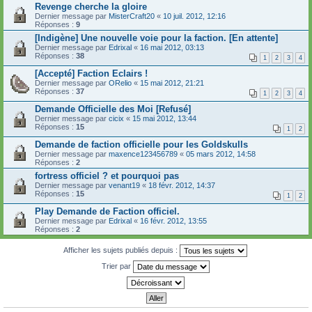
Revenge cherche la gloire
Dernier message par
MisterCraft20
«
10 juil. 2012, 12:16
Réponses :
9
[Indigène] Une nouvelle voie pour la faction. [En attente]
Dernier message par
Edrixal
«
16 mai 2012, 03:13
Réponses :
38
1
2
3
4
[Accepté] Faction Eclairs !
Dernier message par
ORelio
«
15 mai 2012, 21:21
Réponses :
37
1
2
3
4
Demande Officielle des Moi [Refusé]
Dernier message par
cicix
«
15 mai 2012, 13:44
Réponses :
15
1
2
Demande de faction officielle pour les Goldskulls
Dernier message par
maxence123456789
«
05 mars 2012, 14:58
Réponses :
2
fortress officiel ? et pourquoi pas
Dernier message par
venant19
«
18 févr. 2012, 14:37
Réponses :
15
1
2
Play Demande de Faction officiel.
Dernier message par
Edrixal
«
16 févr. 2012, 13:55
Réponses :
2
Afficher les sujets publiés depuis :
Trier par