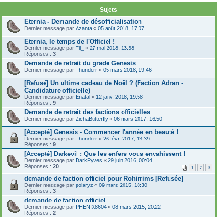
Sujets
Eternia - Demande de désofficialisation
Dernier message par
Azanta
«
05 août 2018, 17:07
Eternia, le temps de l'Officiel !
Dernier message par
Til_
«
27 mai 2018, 13:38
Réponses :
3
Demande de retrait du grade Genesis
Dernier message par
Thunderr
«
05 mars 2018, 19:46
[Refusé] Un ultime cadeau de Noël ? (Faction Adran -
Candidature officielle)
Dernier message par
Enatal
«
12 janv. 2018, 19:58
Réponses :
9
Demande de retrait des factions officielles
Dernier message par
ZichaButterfly
«
06 mars 2017, 16:50
[Accepté] Genesis - Commencer l'année en beauté !
Dernier message par
Thunderr
«
26 févr. 2017, 13:39
Réponses :
9
[Accepté] Darkevil : Que les enfers vous envahissent !
Dernier message par
DarkPyves
«
29 juin 2016, 00:04
Réponses :
20
1
2
3
demande de faction officiel pour Rohirrims [Refusée]
Dernier message par
polaryz
«
09 mars 2015, 18:30
Réponses :
3
demande de faction officiel
Dernier message par
PHENIX8604
«
08 mars 2015, 20:22
Réponses :
2