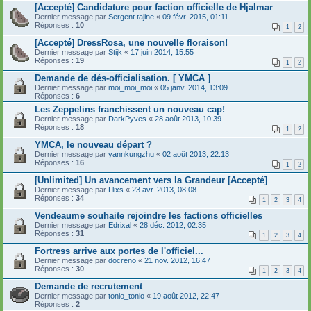
[Accepté] Candidature pour faction officielle de Hjalmar
Dernier message par
Sergent tajine
«
09 févr. 2015, 01:11
Réponses :
10
1
2
[Accepté] DressRosa, une nouvelle floraison!
Dernier message par
Stijk
«
17 juin 2014, 15:55
Réponses :
19
1
2
Demande de dés-officialisation. [ YMCA ]
Dernier message par
moi_moi_moi
«
05 janv. 2014, 13:09
Réponses :
6
Les Zeppelins franchissent un nouveau cap!
Dernier message par
DarkPyves
«
28 août 2013, 10:39
Réponses :
18
1
2
YMCA, le nouveau départ ?
Dernier message par
yannkungzhu
«
02 août 2013, 22:13
Réponses :
16
1
2
[Unlimited] Un avancement vers la Grandeur [Accepté]
Dernier message par
Llixs
«
23 avr. 2013, 08:08
Réponses :
34
1
2
3
4
Vendeaume souhaite rejoindre les factions officielles
Dernier message par
Edrixal
«
28 déc. 2012, 02:35
Réponses :
31
1
2
3
4
Fortress arrive aux portes de l'officiel...
Dernier message par
docreno
«
21 nov. 2012, 16:47
Réponses :
30
1
2
3
4
Demande de recrutement
Dernier message par
tonio_tonio
«
19 août 2012, 22:47
Réponses :
2