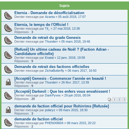
Sujets
Eternia - Demande de désofficialisation
Dernier message par
Azanta
«
05 août 2018, 17:07
Eternia, le temps de l'Officiel !
Dernier message par
Til_
«
27 mai 2018, 13:38
Réponses :
3
Demande de retrait du grade Genesis
Dernier message par
Thunderr
«
05 mars 2018, 19:46
[Refusé] Un ultime cadeau de Noël ? (Faction Adran -
Candidature officielle)
Dernier message par
Enatal
«
12 janv. 2018, 19:58
Réponses :
9
Demande de retrait des factions officielles
Dernier message par
ZichaButterfly
«
06 mars 2017, 16:50
[Accepté] Genesis - Commencer l'année en beauté !
Dernier message par
Thunderr
«
26 févr. 2017, 13:39
Réponses :
9
[Accepté] Darkevil : Que les enfers vous envahissent !
Dernier message par
DarkPyves
«
29 juin 2016, 00:04
Réponses :
20
1
2
3
demande de faction officiel pour Rohirrims [Refusée]
Dernier message par
polaryz
«
09 mars 2015, 18:30
Réponses :
3
demande de faction officiel
Dernier message par
PHENIX8604
«
08 mars 2015, 20:22
Réponses :
2