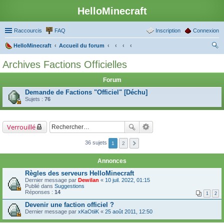
HelloMinecraft
Raccourcis
FAQ
Inscription
Connexion
HelloMinecraft
Accueil du forum
ec
Archives Factions Officielles
her
Forum
ch
Demande de Factions "Officiel" [Déchu]
er
Sujets :
76
Verrouillé
36 sujets
1
2
Annonces
Règles des serveurs HelloMinecraft
Dernier message par
Dewilan
«
10 juil. 2022, 01:15
Publié dans
Suggestions
Réponses :
14
1
2
Devenir une faction officiel ?
Dernier message par
xKaOtiiK
«
25 août 2011, 12:50