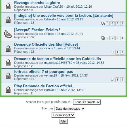
Revenge cherche la gloire
Dernier message par
MisterCraft20
«
10 juil. 2012, 12:16
Réponses :
9
[Indigène] Une nouvelle voie pour la faction. [En attente]
Dernier message par
Edrixal
«
16 mai 2012, 03:13
Réponses :
38
1
2
3
4
[Accepté] Faction Eclairs !
Dernier message par
ORelio
«
15 mai 2012, 21:21
Réponses :
37
1
2
3
4
Demande Officielle des Moi [Refusé]
Dernier message par
cicix
«
15 mai 2012, 13:44
Réponses :
15
1
2
Demande de faction officielle pour les Goldskulls
Dernier message par
maxence123456789
«
05 mars 2012, 14:58
Réponses :
2
fortress officiel ? et pourquoi pas
Dernier message par
venant19
«
18 févr. 2012, 14:37
Réponses :
15
1
2
Play Demande de Faction officiel.
Dernier message par
Edrixal
«
16 févr. 2012, 13:55
Réponses :
2
Afficher les sujets publiés depuis :
Trier par