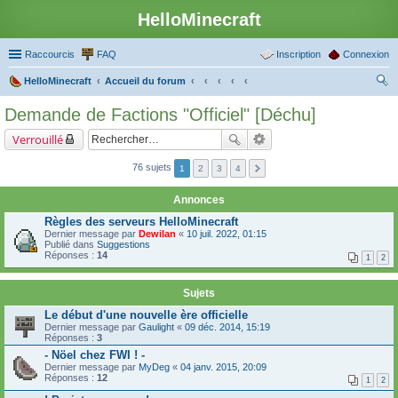
HelloMinecraft
Raccourcis
FAQ
Inscription
Connexion
HelloMinecraft
Accueil du forum
ec
Demande de Factions "Officiel" [Déchu]
her
Verrouillé
ch
er
76 sujets
1
2
3
4
Annonces
Règles des serveurs HelloMinecraft
Dernier message par
Dewilan
«
10 juil. 2022, 01:15
Publié dans
Suggestions
Réponses :
14
1
2
Sujets
Le début d'une nouvelle ère officielle
Dernier message par
Gaulight
«
09 déc. 2014, 15:19
Réponses :
3
- Nöel chez FWI ! -
Dernier message par
MyDeg
«
04 janv. 2015, 20:09
Réponses :
12
1
2