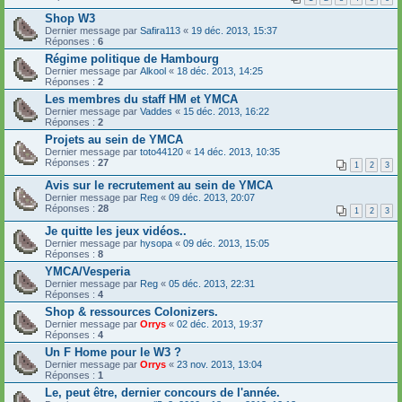
Shop W3
Dernier message par
Safira113
«
19 déc. 2013, 15:37
Réponses :
6
Régime politique de Hambourg
Dernier message par
Alkool
«
18 déc. 2013, 14:25
Réponses :
2
Les membres du staff HM et YMCA
Dernier message par
Vaddes
«
15 déc. 2013, 16:22
Réponses :
2
Projets au sein de YMCA
Dernier message par
toto44120
«
14 déc. 2013, 10:35
Réponses :
27
1
2
3
Avis sur le recrutement au sein de YMCA
Dernier message par
Reg
«
09 déc. 2013, 20:07
Réponses :
28
1
2
3
Je quitte les jeux vidéos..
Dernier message par
hysopa
«
09 déc. 2013, 15:05
Réponses :
8
YMCA/Vesperia
Dernier message par
Reg
«
05 déc. 2013, 22:31
Réponses :
4
Shop & ressources Colonizers.
Dernier message par
Orrys
«
02 déc. 2013, 19:37
Réponses :
4
Un F Home pour le W3 ?
Dernier message par
Orrys
«
23 nov. 2013, 13:04
Réponses :
1
Le, peut être, dernier concours de l'année.