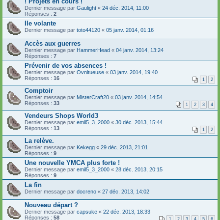
! Projets en cours !
Dernier message par
Gaulight
«
24 déc. 2014, 11:00
Réponses :
2
Ile volante
Dernier message par
toto44120
«
05 janv. 2014, 01:16
Accès aux guerres
Dernier message par
HammerHead
«
04 janv. 2014, 13:24
Réponses :
7
Prévenir de vos absences !
Dernier message par
Ovnitueuse
«
03 janv. 2014, 19:40
Réponses :
16
1
2
Comptoir
Dernier message par
MisterCraft20
«
03 janv. 2014, 14:54
Réponses :
33
1
2
3
4
Vendeurs Shops World3
Dernier message par
emil5_3_2000
«
30 déc. 2013, 15:44
Réponses :
13
1
2
La relève.
Dernier message par
Kekegg
«
29 déc. 2013, 21:01
Réponses :
9
Une nouvelle YMCA plus forte !
Dernier message par
emil5_3_2000
«
28 déc. 2013, 20:15
Réponses :
9
La fin
Dernier message par
docreno
«
27 déc. 2013, 14:02
Nouveau départ ?
Dernier message par
capsuke
«
22 déc. 2013, 18:33
Réponses :
58
1
2
3
4
5
6