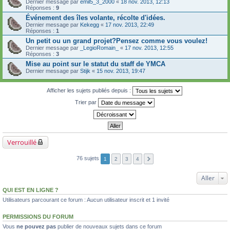
Dernier message par
emil5_3_2000
«
18 nov. 2013, 12:13
Réponses :
9
Événement des îles volante, récolte d'idées.
Dernier message par
Kekegg
«
17 nov. 2013, 22:49
Réponses :
1
Un petit ou un grand projet?Pensez comme vous voulez!
Dernier message par
_LegioRomain_
«
17 nov. 2013, 12:55
Réponses :
3
Mise au point sur le statut du staff de YMCA
Dernier message par
Stijk
«
15 nov. 2013, 19:47
Afficher les sujets publiés depuis :
Trier par
Verrouillé
76 sujets
1
2
3
4
Aller
QUI EST EN LIGNE ?
Utilisateurs parcourant ce forum : Aucun utilisateur inscrit et 1 invité
PERMISSIONS DU FORUM
Vous
ne pouvez pas
publier de nouveaux sujets dans ce forum