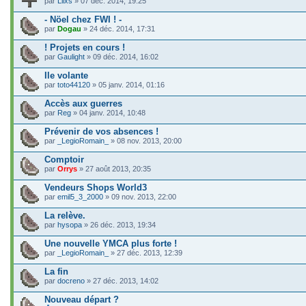
par
Llixs
» 07 déc. 2014, 19:25
- Nöel chez FWI ! -
par
Dogau
» 24 déc. 2014, 17:31
! Projets en cours !
par
Gaulight
» 09 déc. 2014, 16:02
Ile volante
par
toto44120
» 05 janv. 2014, 01:16
Accès aux guerres
par
Reg
» 04 janv. 2014, 10:48
Prévenir de vos absences !
par
_LegioRomain_
» 08 nov. 2013, 20:00
Comptoir
par
Orrys
» 27 août 2013, 20:35
Vendeurs Shops World3
par
emil5_3_2000
» 09 nov. 2013, 22:00
La relève.
par
hysopa
» 26 déc. 2013, 19:34
Une nouvelle YMCA plus forte !
par
_LegioRomain_
» 27 déc. 2013, 12:39
La fin
par
docreno
» 27 déc. 2013, 14:02
Nouveau départ ?