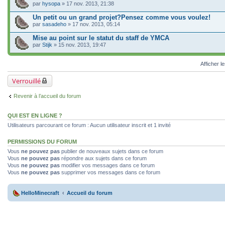
par
hysopa
» 17 nov. 2013, 21:38
Un petit ou un grand projet?Pensez comme vous voulez!
par
sasadeho
» 17 nov. 2013, 05:14
Mise au point sur le statut du staff de YMCA
par
Stijk
» 15 nov. 2013, 19:47
Afficher l
Verrouillé
Revenir à l’accueil du forum
QUI EST EN LIGNE ?
Utilisateurs parcourant ce forum : Aucun utilisateur inscrit et 1 invité
PERMISSIONS DU FORUM
Vous
ne pouvez pas
publier de nouveaux sujets dans ce forum
Vous
ne pouvez pas
répondre aux sujets dans ce forum
Vous
ne pouvez pas
modifier vos messages dans ce forum
Vous
ne pouvez pas
supprimer vos messages dans ce forum
HelloMinecraft
Accueil du forum