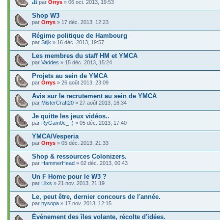
par
Orrys
» 06 oct. 2013, 19:53
C
e
Shop W3
s
par
Orrys
» 17 déc. 2013, 12:23
u
j
Régime politique de Hambourg
e
par
t
Stijk
» 16 déc. 2013, 19:57
c
o
Les membres du staff HM et YMCA
n
par
Vaddes
» 15 déc. 2013, 15:24
t
i
Projets au sein de YMCA
e
par
Orrys
» 26 août 2013, 23:09
n
t
Avis sur le recrutement au sein de YMCA
u
n
par
MisterCraft20
» 27 août 2013, 16:34
s
o
Je quitte les jeux vidéos..
n
par
RyGam0c_ :)
» 05 déc. 2013, 17:40
d
a
YMCA/Vesperia
g
e
par
Orrys
» 05 déc. 2013, 21:33
.
Shop & ressources Colonizers.
par
HammerHead
» 02 déc. 2013, 00:43
Un F Home pour le W3 ?
par
Llixs
» 21 nov. 2013, 21:19
Le, peut être, dernier concours de l'année.
par
hysopa
» 17 nov. 2013, 12:15
Événement des îles volante, récolte d'idées.