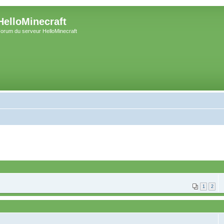
HelloMinecraft
orum du serveur HelloMinecraft
1
2