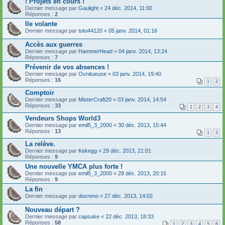
! Projets en cours !
Dernier message par
Gaulight
«
24 déc. 2014, 11:00
Réponses :
2
Ile volante
Dernier message par
toto44120
«
05 janv. 2014, 01:16
Accès aux guerres
Dernier message par
HammerHead
«
04 janv. 2014, 13:24
Réponses :
7
Prévenir de vos absences !
Dernier message par
Ovnitueuse
«
03 janv. 2014, 19:40
Réponses :
16
1
2
Comptoir
Dernier message par
MisterCraft20
«
03 janv. 2014, 14:54
Réponses :
33
1
2
3
4
Vendeurs Shops World3
Dernier message par
emil5_3_2000
«
30 déc. 2013, 15:44
Réponses :
13
1
2
La relève.
Dernier message par
Kekegg
«
29 déc. 2013, 21:01
Réponses :
9
Une nouvelle YMCA plus forte !
Dernier message par
emil5_3_2000
«
28 déc. 2013, 20:15
Réponses :
9
La fin
Dernier message par
docreno
«
27 déc. 2013, 14:02
Nouveau départ ?
Dernier message par
capsuke
«
22 déc. 2013, 18:33
Réponses :
58
1
2
3
4
5
6