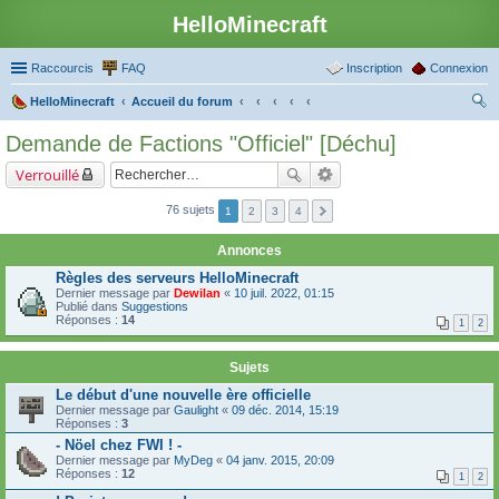
HelloMinecraft
Raccourcis
FAQ
Inscription
Connexion
HelloMinecraft
Accueil du forum
ec
Demande de Factions "Officiel" [Déchu]
her
Verrouillé
ch
er
76 sujets
1
2
3
4
Annonces
Règles des serveurs HelloMinecraft
Dernier message par
Dewilan
«
10 juil. 2022, 01:15
Publié dans
Suggestions
Réponses :
14
1
2
Sujets
Le début d'une nouvelle ère officielle
Dernier message par
Gaulight
«
09 déc. 2014, 15:19
Réponses :
3
- Nöel chez FWI ! -
Dernier message par
MyDeg
«
04 janv. 2015, 20:09
Réponses :
12
1
2