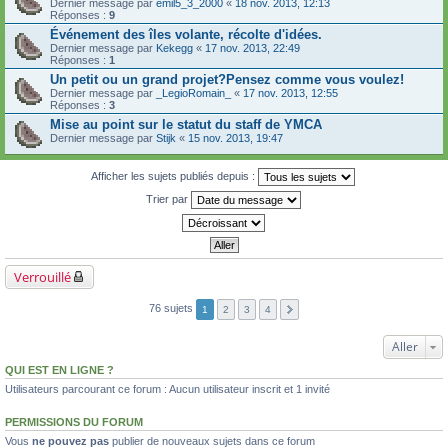
Dernier message par
emil5_3_2000
«
18 nov. 2013, 12:13
Réponses :
9
Événement des îles volante, récolte d'idées.
Dernier message par
Kekegg
«
17 nov. 2013, 22:49
Réponses :
1
Un petit ou un grand projet?Pensez comme vous voulez!
Dernier message par
_LegioRomain_
«
17 nov. 2013, 12:55
Réponses :
3
Mise au point sur le statut du staff de YMCA
Dernier message par
Stijk
«
15 nov. 2013, 19:47
Afficher les sujets publiés depuis :
Trier par
Verrouillé
76 sujets
1
2
3
4
Aller
QUI EST EN LIGNE ?
Utilisateurs parcourant ce forum : Aucun utilisateur inscrit et 1 invité
PERMISSIONS DU FORUM
Vous
ne pouvez pas
publier de nouveaux sujets dans ce forum