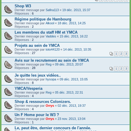
Shop W3
Dernier message par
Safira113
«
19 déc. 2013, 15:37
Réponses :
6
Régime politique de Hambourg
Dernier message par
Alkool
«
18 déc. 2013, 14:25
Réponses :
2
Les membres du staff HM et YMCA
Dernier message par
Vaddes
«
15 déc. 2013, 16:22
Réponses :
2
Projets au sein de YMCA
Dernier message par
toto44120
«
14 déc. 2013, 10:35
Réponses :
27
1
2
3
Avis sur le recrutement au sein de YMCA
Dernier message par
Reg
«
09 déc. 2013, 20:07
Réponses :
28
1
2
3
Je quitte les jeux vidéos..
Dernier message par
hysopa
«
09 déc. 2013, 15:05
Réponses :
8
YMCA/Vesperia
Dernier message par
Reg
«
05 déc. 2013, 22:31
Réponses :
4
Shop & ressources Colonizers.
Dernier message par
Orrys
«
02 déc. 2013, 19:37
Réponses :
4
Un F Home pour le W3 ?
Dernier message par
Orrys
«
23 nov. 2013, 13:04
Réponses :
1
Le, peut être, dernier concours de l'année.