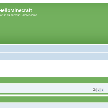
HelloMinecraft
orum du serveur HelloMinecraft
1
2