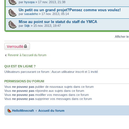
par
hysopa
» 17 nov. 2013, 21:38
Un petit ou un grand projet?Pensez comme vous voulez!
par
sasadeho
» 17 nov. 2013, 05:14
Mise au point sur le statut du staff de YMCA
par
Stijk
» 15 nov. 2013, 19:47
Afficher l
Verrouillé
Revenir à l’accueil du forum
QUI EST EN LIGNE ?
Utilisateurs parcourant ce forum : Aucun utilisateur inscrit et 1 invité
PERMISSIONS DU FORUM
Vous
ne pouvez pas
publier de nouveaux sujets dans ce forum
Vous
ne pouvez pas
répondre aux sujets dans ce forum
Vous
ne pouvez pas
modifier vos messages dans ce forum
Vous
ne pouvez pas
supprimer vos messages dans ce forum
HelloMinecraft
Accueil du forum