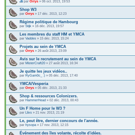
par
Orrys
» 06 oct. 2013, 19:53
C
e
Shop W3
s
par
Orrys
» 17 déc. 2013, 12:23
u
j
Régime politique de Hambourg
e
par
t
Stijk
» 16 déc. 2013, 19:57
c
o
Les membres du staff HM et YMCA
n
par
Vaddes
» 15 déc. 2013, 15:24
t
i
Projets au sein de YMCA
e
par
Orrys
» 26 août 2013, 23:09
n
t
Avis sur le recrutement au sein de YMCA
u
n
par
MisterCraft20
» 27 août 2013, 16:34
s
o
Je quitte les jeux vidéos..
n
par
RyGam0c_ :)
» 05 déc. 2013, 17:40
d
a
YMCA/Vesperia
g
e
par
Orrys
» 05 déc. 2013, 21:33
.
Shop & ressources Colonizers.
par
HammerHead
» 02 déc. 2013, 00:43
Un F Home pour le W3 ?
par
Llixs
» 21 nov. 2013, 21:19
Le, peut être, dernier concours de l'année.
par
hysopa
» 17 nov. 2013, 12:15
Événement des îles volante, récolte d'idées.