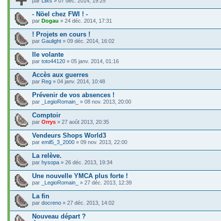
par
Llixs
» 07 déc. 2014, 19:25
- Nöel chez FWI ! -
par
Dogau
» 24 déc. 2014, 17:31
! Projets en cours !
par
Gaulight
» 09 déc. 2014, 16:02
Ile volante
par
toto44120
» 05 janv. 2014, 01:16
Accès aux guerres
par
Reg
» 04 janv. 2014, 10:48
Prévenir de vos absences !
par
_LegioRomain_
» 08 nov. 2013, 20:00
Comptoir
par
Orrys
» 27 août 2013, 20:35
Vendeurs Shops World3
par
emil5_3_2000
» 09 nov. 2013, 22:00
La relève.
par
hysopa
» 26 déc. 2013, 19:34
Une nouvelle YMCA plus forte !
par
_LegioRomain_
» 27 déc. 2013, 12:39
La fin
par
docreno
» 27 déc. 2013, 14:02
Nouveau départ ?