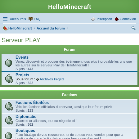
HelloMinecraft
Raccourcis
FAQ
Inscription
Connexion
HelloMinecraft
Accueil du forum
ec
Serveur PLAY
her
Forum
ch
Events
er
Venez découvrir et proposer des événement tous plus incroyable les uns que
les autres sur le serveur Play de HelloMinecraft !
Sujets :
443
Projets
Sous-forum :
Archives Projets
Sujets :
322
Factions
Factions Étoilées
Voici les factions officielles du serveur, ainsi que leur forum privé.
Sujets :
133
Diplomatie
Guerres et alliances, tout ce négocie ici !
Sujets :
362
Boutiques
Faite l’étalage de vos ressources et de ce que vous vendez pour que la
boutique de votre faction lui rapporte beaucoup d'argent !