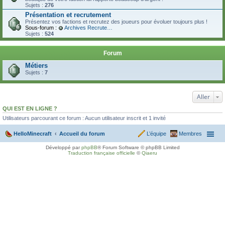
Sujets :
276
Présentation et recrutement
Présentez vos factions et recrutez des joueurs pour évoluer toujours plus !
Sous-forum :
Archives Recrutement
Sujets :
524
Forum
Métiers
Sujets :
7
Aller
QUI EST EN LIGNE ?
Utilisateurs parcourant ce forum : Aucun utilisateur inscrit et 1 invité
HelloMinecraft
Accueil du forum
L’équipe
Membres
Développé par
phpBB
® Forum Software © phpBB Limited
Traduction française officielle
©
Qiaeru