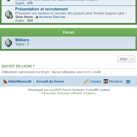
Sujets :
276
Présentation et recrutement
Présentez vos factions et recrutez des joueurs pour évoluer toujours plus !
Sous-forum :
Archives Recrutement
Sujets :
524
Forum
Métiers
Sujets :
7
Aller
QUI EST EN LIGNE ?
Utilisateurs parcourant ce forum : Aucun utilisateur inscrit et 1 invité
HelloMinecraft
Accueil du forum
L’équipe
Membres
Développé par
phpBB
® Forum Software © phpBB Limited
Traduction française officielle
©
Qiaeru