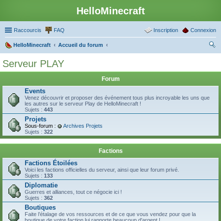
HelloMinecraft
Raccourcis
FAQ
Inscription
Connexion
HelloMinecraft
Accueil du forum
ec
Serveur PLAY
her
Forum
ch
Events
er
Venez découvrir et proposer des événement tous plus incroyable les uns que
les autres sur le serveur Play de HelloMinecraft !
Sujets :
443
Projets
Sous-forum :
Archives Projets
Sujets :
322
Factions
Factions Étoilées
Voici les factions officielles du serveur, ainsi que leur forum privé.
Sujets :
133
Diplomatie
Guerres et alliances, tout ce négocie ici !
Sujets :
362
Boutiques
Faite l’étalage de vos ressources et de ce que vous vendez pour que la
boutique de votre faction lui rapporte beaucoup d'argent !