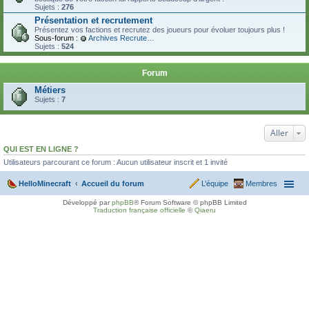
Sujets :
276
Présentation et recrutement
Présentez vos factions et recrutez des joueurs pour évoluer toujours plus !
Sous-forum :
Archives Recrutement
Sujets :
524
Forum
Métiers
Sujets :
7
Aller
QUI EST EN LIGNE ?
Utilisateurs parcourant ce forum : Aucun utilisateur inscrit et 1 invité
HelloMinecraft
Accueil du forum
L’équipe
Membres
Développé par
phpBB
® Forum Software © phpBB Limited
Traduction française officielle
©
Qiaeru