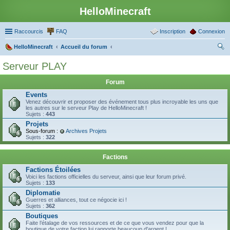
HelloMinecraft
Raccourcis
FAQ
Inscription
Connexion
HelloMinecraft
Accueil du forum
ec
Serveur PLAY
her
Forum
ch
Events
er
Venez découvrir et proposer des événement tous plus incroyable les uns que
les autres sur le serveur Play de HelloMinecraft !
Sujets :
443
Projets
Sous-forum :
Archives Projets
Sujets :
322
Factions
Factions Étoilées
Voici les factions officielles du serveur, ainsi que leur forum privé.
Sujets :
133
Diplomatie
Guerres et alliances, tout ce négocie ici !
Sujets :
362
Boutiques
Faite l’étalage de vos ressources et de ce que vous vendez pour que la
boutique de votre faction lui rapporte beaucoup d'argent !