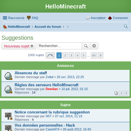
HelloMinecraft
Raccourcis
FAQ
Inscription
Connexion
HelloMinecraft
Accueil du forum
ec
Suggestions
her
Nouveau sujet
ch
er
1000 sujets
1
2
3
4
5
…
40
Annonces
Absences du staff
Dernier message par
Zoltal
«
26 oct. 2013, 22:25
Règles des serveurs HelloMinecraft
Dernier message par
Dewilan
«
10 juil. 2022, 01:15
Réponses :
14
1
2
Sujets
Notice concernant la rubrique suggestion
Dernier message par
N57
«
07 oct. 2014, 21:19
Réponses :
4
Vos données personnelles - Hack
Dernier message par
Caste974
«
09 août 2013, 16:40