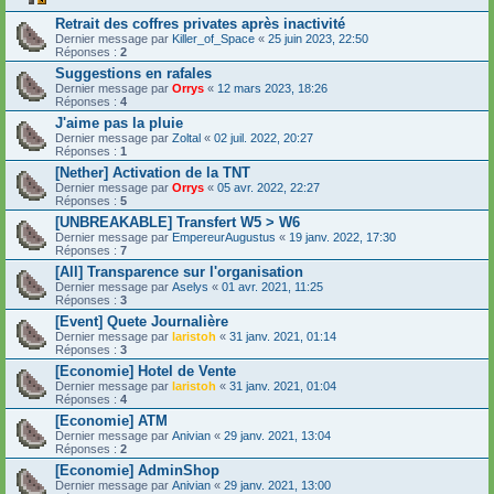
Retrait des coffres privates après inactivité
Dernier message par
Killer_of_Space
«
25 juin 2023, 22:50
Réponses :
2
Suggestions en rafales
Dernier message par
Orrys
«
12 mars 2023, 18:26
Réponses :
4
J'aime pas la pluie
Dernier message par
Zoltal
«
02 juil. 2022, 20:27
Réponses :
1
[Nether] Activation de la TNT
Dernier message par
Orrys
«
05 avr. 2022, 22:27
Réponses :
5
[UNBREAKABLE] Transfert W5 > W6
Dernier message par
EmpereurAugustus
«
19 janv. 2022, 17:30
Réponses :
7
[All] Transparence sur l'organisation
Dernier message par
Aselys
«
01 avr. 2021, 11:25
Réponses :
3
[Event] Quete Journalière
Dernier message par
laristoh
«
31 janv. 2021, 01:14
Réponses :
3
[Economie] Hotel de Vente
Dernier message par
laristoh
«
31 janv. 2021, 01:04
Réponses :
4
[Economie] ATM
Dernier message par
Anivian
«
29 janv. 2021, 13:04
Réponses :
2
[Economie] AdminShop
Dernier message par
Anivian
«
29 janv. 2021, 13:00