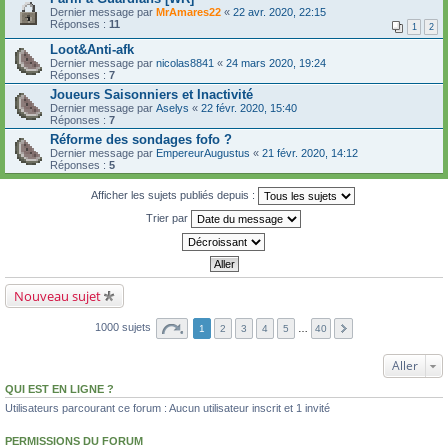
Dernier message par
MrAmares22
«
22 avr. 2020, 22:15
Réponses :
11
1
2
Loot&Anti-afk
Dernier message par
nicolas8841
«
24 mars 2020, 19:24
Réponses :
7
Joueurs Saisonniers et Inactivité
Dernier message par
Aselys
«
22 févr. 2020, 15:40
Réponses :
7
Réforme des sondages fofo ?
Dernier message par
EmpereurAugustus
«
21 févr. 2020, 14:12
Réponses :
5
Afficher les sujets publiés depuis :
Trier par
Nouveau sujet
1000 sujets
1
2
3
4
5
…
40
Aller
QUI EST EN LIGNE ?
Utilisateurs parcourant ce forum : Aucun utilisateur inscrit et 1 invité
PERMISSIONS DU FORUM