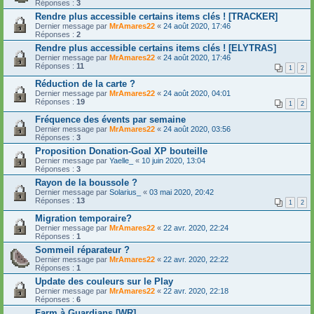
Réponses :
3
Rendre plus accessible certains items clés ! [TRACKER]
Dernier message par
MrAmares22
«
24 août 2020, 17:46
Réponses :
2
Rendre plus accessible certains items clés ! [ELYTRAS]
Dernier message par
MrAmares22
«
24 août 2020, 17:46
Réponses :
11
1
2
Réduction de la carte ?
Dernier message par
MrAmares22
«
24 août 2020, 04:01
Réponses :
19
1
2
Fréquence des évents par semaine
Dernier message par
MrAmares22
«
24 août 2020, 03:56
Réponses :
3
Proposition Donation-Goal XP bouteille
Dernier message par
Yaelle_
«
10 juin 2020, 13:04
Réponses :
3
Rayon de la boussole ?
Dernier message par
Solarius_
«
03 mai 2020, 20:42
Réponses :
13
1
2
Migration temporaire?
Dernier message par
MrAmares22
«
22 avr. 2020, 22:24
Réponses :
1
Sommeil réparateur ?
Dernier message par
MrAmares22
«
22 avr. 2020, 22:22
Réponses :
1
Update des couleurs sur le Play
Dernier message par
MrAmares22
«
22 avr. 2020, 22:18
Réponses :
6
Farm à Guardians [WR]