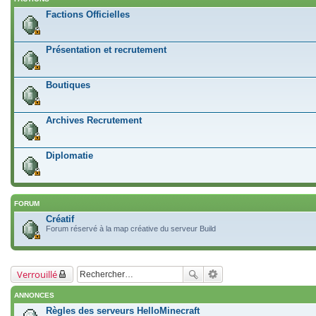
Factions Officielles
Présentation et recrutement
Boutiques
Archives Recrutement
Diplomatie
FORUM
Créatif
Forum réservé à la map créative du serveur Build
Verrouillé
ANNONCES
Règles des serveurs HelloMinecraft