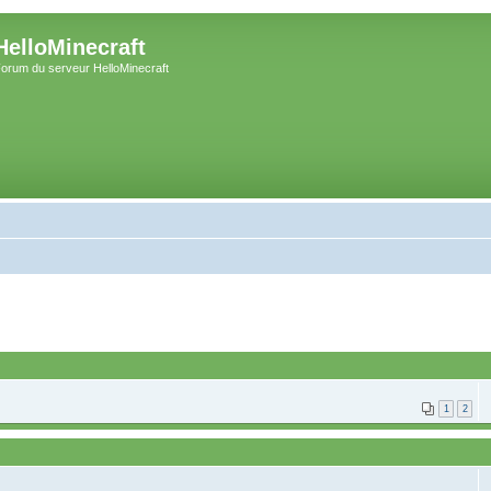
HelloMinecraft
orum du serveur HelloMinecraft
1
2