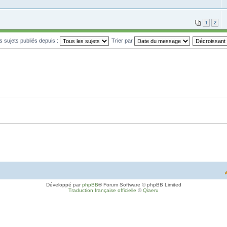
1
2
es sujets publiés depuis :
Trier par
Développé par
phpBB
® Forum Software © phpBB Limited
Traduction française officielle
©
Qiaeru