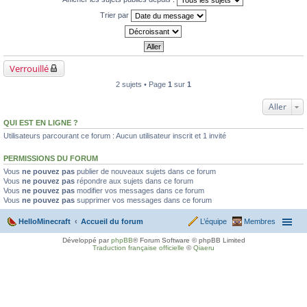
Trier par
Verrouillé
2 sujets • Page
1
sur
1
Aller
QUI EST EN LIGNE ?
Utilisateurs parcourant ce forum : Aucun utilisateur inscrit et 1 invité
PERMISSIONS DU FORUM
Vous
ne pouvez pas
publier de nouveaux sujets dans ce forum
Vous
ne pouvez pas
répondre aux sujets dans ce forum
Vous
ne pouvez pas
modifier vos messages dans ce forum
Vous
ne pouvez pas
supprimer vos messages dans ce forum
HelloMinecraft
Accueil du forum
L’équipe
Membres
Développé par
phpBB
® Forum Software © phpBB Limited
Traduction française officielle
©
Qiaeru