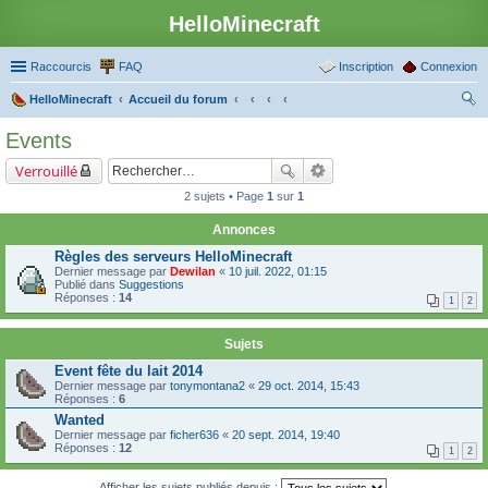
HelloMinecraft
Raccourcis
FAQ
Inscription
Connexion
HelloMinecraft
Accueil du forum
ec
Events
her
Verrouillé
ch
2 sujets • Page
1
sur
1
er
Annonces
Règles des serveurs HelloMinecraft
Dernier message par
Dewilan
«
10 juil. 2022, 01:15
Publié dans
Suggestions
Réponses :
14
1
2
Sujets
Event fête du lait 2014
Dernier message par
tonymontana2
«
29 oct. 2014, 15:43
Réponses :
6
Wanted
Dernier message par
ficher636
«
20 sept. 2014, 19:40
Réponses :
12
1
2
Afficher les sujets publiés depuis :