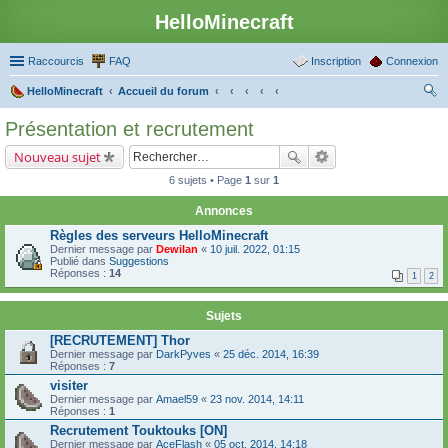
HelloMinecraft
Raccourcis
FAQ
Inscription
Connexion
HelloMinecraft
Accueil du forum
ec
Présentation et recrutement
her
Nouveau sujet
ch
6 sujets • Page
1
sur
1
er
Annonces
Règles des serveurs HelloMinecraft
Dernier message par
Dewilan
«
10 juil. 2022, 01:15
Publié dans
Suggestions
Réponses :
14
1
2
Sujets
[RECRUTEMENT] Thor
Dernier message par
DarkPyves
«
25 déc. 2014, 16:39
Réponses :
7
visiter
Dernier message par
Amael59
«
23 nov. 2014, 14:11
Réponses :
1
Recrutement Touktouks [ON]
Dernier message par
AceFlash
«
05 oct. 2014, 14:18