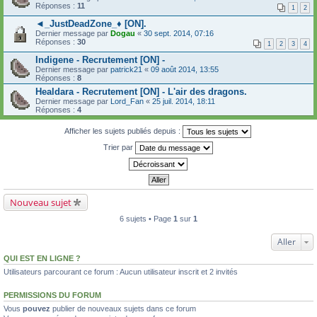
Réponses :
11
1
2
◄_JustDeadZone_♦ [ON].
Dernier message par
Dogau
«
30 sept. 2014, 07:16
Réponses :
30
1
2
3
4
Indigene - Recrutement [ON] -
Dernier message par
patrick21
«
09 août 2014, 13:55
Réponses :
8
Healdara - Recrutement [ON] - L'air des dragons.
Dernier message par
Lord_Fan
«
25 juil. 2014, 18:11
Réponses :
4
Afficher les sujets publiés depuis :
Trier par
Nouveau sujet
6 sujets • Page
1
sur
1
Aller
QUI EST EN LIGNE ?
Utilisateurs parcourant ce forum : Aucun utilisateur inscrit et 2 invités
PERMISSIONS DU FORUM
Vous
pouvez
publier de nouveaux sujets dans ce forum