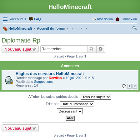
HelloMinecraft
Raccourcis
FAQ
Inscription
Connexion
HelloMinecraft
Accueil du forum
ec
Diplomatie Rp
her
Nouveau sujet
ch
0 sujet • Page
1
sur
1
er
Annonces
Règles des serveurs HelloMinecraft
Dernier message par
Dewilan
«
10 juil. 2022, 01:15
Publié dans
Suggestions
Réponses :
14
1
2
Afficher les sujets publiés depuis :
Trier par
Nouveau sujet
0 sujet • Page
1
sur
1