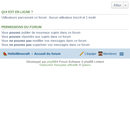
Aller
QUI EST EN LIGNE ?
Utilisateurs parcourant ce forum : Aucun utilisateur inscrit et 1 invité
PERMISSIONS DU FORUM
Vous
pouvez
publier de nouveaux sujets dans ce forum
Vous
pouvez
répondre aux sujets dans ce forum
Vous
ne pouvez pas
modifier vos messages dans ce forum
Vous
ne pouvez pas
supprimer vos messages dans ce forum
HelloMinecraft
Accueil du forum
L’équipe
Membres
Développé par
phpBB
® Forum Software © phpBB Limited
Traduction française officielle
©
Qiaeru