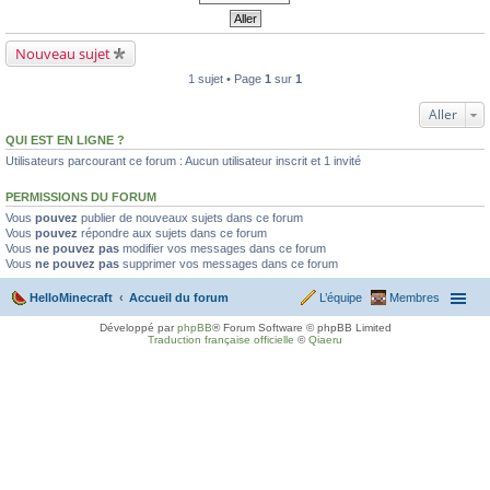
Nouveau sujet
1 sujet • Page
1
sur
1
Aller
QUI EST EN LIGNE ?
Utilisateurs parcourant ce forum : Aucun utilisateur inscrit et 1 invité
PERMISSIONS DU FORUM
Vous
pouvez
publier de nouveaux sujets dans ce forum
Vous
pouvez
répondre aux sujets dans ce forum
Vous
ne pouvez pas
modifier vos messages dans ce forum
Vous
ne pouvez pas
supprimer vos messages dans ce forum
HelloMinecraft
Accueil du forum
L’équipe
Membres
Développé par
phpBB
® Forum Software © phpBB Limited
Traduction française officielle
©
Qiaeru