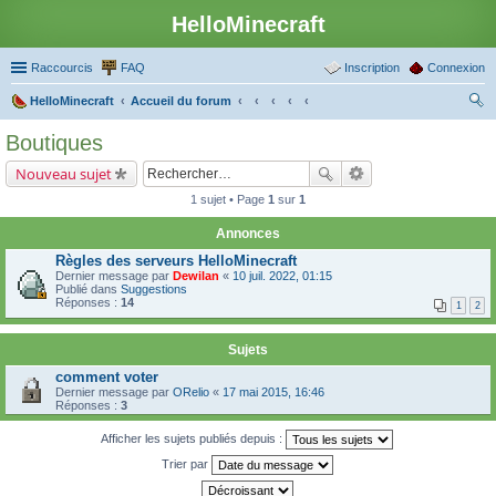
HelloMinecraft
Raccourcis
FAQ
Inscription
Connexion
HelloMinecraft
Accueil du forum
ec
Boutiques
her
Nouveau sujet
ch
1 sujet • Page
1
sur
1
er
Annonces
Règles des serveurs HelloMinecraft
Dernier message par
Dewilan
«
10 juil. 2022, 01:15
Publié dans
Suggestions
Réponses :
14
1
2
Sujets
comment voter
Dernier message par
ORelio
«
17 mai 2015, 16:46
Réponses :
3
Afficher les sujets publiés depuis :
Trier par