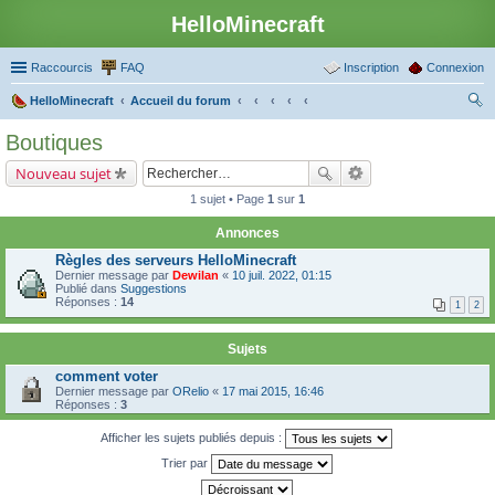
HelloMinecraft
Raccourcis
FAQ
Inscription
Connexion
HelloMinecraft
Accueil du forum
ec
Boutiques
her
Nouveau sujet
ch
1 sujet • Page
1
sur
1
er
Annonces
Règles des serveurs HelloMinecraft
Dernier message par
Dewilan
«
10 juil. 2022, 01:15
Publié dans
Suggestions
Réponses :
14
1
2
Sujets
comment voter
Dernier message par
ORelio
«
17 mai 2015, 16:46
Réponses :
3
Afficher les sujets publiés depuis :
Trier par