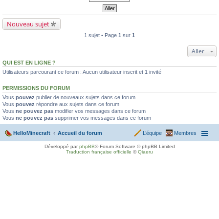
Nouveau sujet
1 sujet • Page
1
sur
1
Aller
QUI EST EN LIGNE ?
Utilisateurs parcourant ce forum : Aucun utilisateur inscrit et 1 invité
PERMISSIONS DU FORUM
Vous
pouvez
publier de nouveaux sujets dans ce forum
Vous
pouvez
répondre aux sujets dans ce forum
Vous
ne pouvez pas
modifier vos messages dans ce forum
Vous
ne pouvez pas
supprimer vos messages dans ce forum
HelloMinecraft
Accueil du forum
L’équipe
Membres
Développé par
phpBB
® Forum Software © phpBB Limited
Traduction française officielle
©
Qiaeru