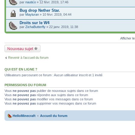
par
nautico
» 12 févr. 2019, 17:46
Bug drop Nether Star.
par
Mayluran
» 10 févr. 2019, 04:44
Droits sur le W4
par
ZichaButterfly
» 22 janv. 2019, 11:38
Afficher l
Nouveau sujet
Revenir à l’accueil du forum
QUI EST EN LIGNE ?
Utilisateurs parcourant ce forum : Aucun utilisateur inscrit et 1 invité
PERMISSIONS DU FORUM
Vous
ne pouvez pas
publier de nouveaux sujets dans ce forum
Vous
ne pouvez pas
répondre aux sujets dans ce forum
Vous
ne pouvez pas
modifier vos messages dans ce forum
Vous
ne pouvez pas
supprimer vos messages dans ce forum
HelloMinecraft
Accueil du forum