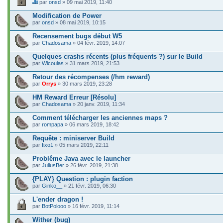
par
onsd
» 09 mai 2019, 11:40
C
e
Modification de Power
s
par
onsd
» 08 mai 2019, 10:15
u
j
Recensement bugs début W5
e
par
t
Chadosama
» 04 févr. 2019, 14:07
c
o
Quelques crashs récents (plus fréquents ?) sur le Build
n
par
Wicoulas
» 31 mars 2019, 21:53
t
i
Retour des récompenses (/hm reward)
e
par
Orrys
» 30 mars 2019, 23:28
n
t
HM Reward Erreur [Résolu]
u
n
par
Chadosama
» 20 janv. 2019, 11:34
s
o
Comment télécharger les anciennes maps ?
n
par
rompapa
» 06 mars 2019, 18:42
d
a
Requête : miniserver Build
g
e
par
fixo1
» 05 mars 2019, 22:11
.
Problême Java avec le launcher
par
JuliusBer
» 26 févr. 2019, 21:38
{PLAY} Question : plugin faction
par
Ginko__
» 21 févr. 2019, 06:30
L'ender dragon !
par
BotPolooo
» 16 févr. 2019, 11:14
Wither (bug)