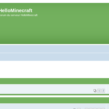
HelloMinecraft
orum du serveur HelloMinecraft
1
2