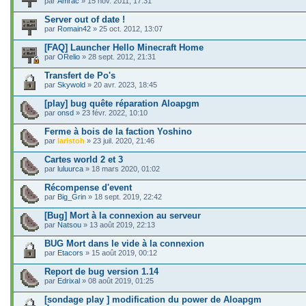
par
Amrac
» 15 nov. 2011, 17:31
Server out of date !
par
Romain42
» 25 oct. 2012, 13:07
[FAQ] Launcher Hello Minecraft Home
par
ORelio
» 28 sept. 2012, 21:31
Transfert de Po's
par
Skywold
» 20 avr. 2023, 18:45
[play] bug quête réparation Aloapgm
par
onsd
» 23 févr. 2022, 10:10
Ferme à bois de la faction Yoshino
par
laristoh
» 23 juil. 2020, 21:46
Cartes world 2 et 3
par
luluurca
» 18 mars 2020, 01:02
Récompense d'event
par
Big_Grin
» 18 sept. 2019, 22:42
[Bug] Mort à la connexion au serveur
par
Natsou
» 13 août 2019, 22:13
BUG Mort dans le vide à la connexion
par
Etacors
» 15 août 2019, 00:12
Report de bug version 1.14
par
Edrixal
» 08 août 2019, 01:25
[sondage play ] modification du power de Aloapgm