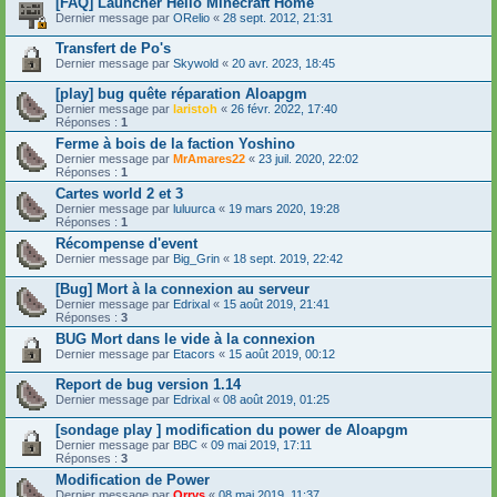
[FAQ] Launcher Hello Minecraft Home
Dernier message par
ORelio
«
28 sept. 2012, 21:31
Transfert de Po's
Dernier message par
Skywold
«
20 avr. 2023, 18:45
[play] bug quête réparation Aloapgm
Dernier message par
laristoh
«
26 févr. 2022, 17:40
Réponses :
1
Ferme à bois de la faction Yoshino
Dernier message par
MrAmares22
«
23 juil. 2020, 22:02
Réponses :
1
Cartes world 2 et 3
Dernier message par
luluurca
«
19 mars 2020, 19:28
Réponses :
1
Récompense d'event
Dernier message par
Big_Grin
«
18 sept. 2019, 22:42
[Bug] Mort à la connexion au serveur
Dernier message par
Edrixal
«
15 août 2019, 21:41
Réponses :
3
BUG Mort dans le vide à la connexion
Dernier message par
Etacors
«
15 août 2019, 00:12
Report de bug version 1.14
Dernier message par
Edrixal
«
08 août 2019, 01:25
[sondage play ] modification du power de Aloapgm
Dernier message par
BBC
«
09 mai 2019, 17:11
Réponses :
3
Modification de Power
Dernier message par
Orrys
«
08 mai 2019, 11:37