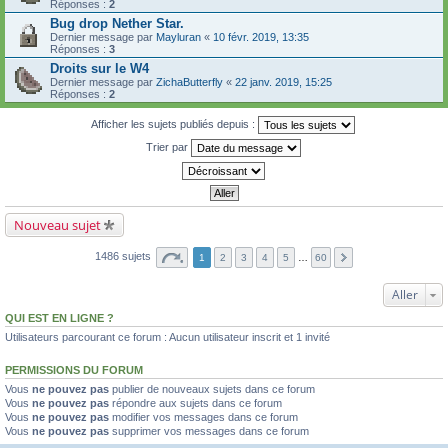
Réponses :
2
Bug drop Nether Star.
Dernier message par
Mayluran
«
10 févr. 2019, 13:35
Réponses :
3
Droits sur le W4
Dernier message par
ZichaButterfly
«
22 janv. 2019, 15:25
Réponses :
2
Afficher les sujets publiés depuis :
Trier par
Nouveau sujet
1486 sujets
1
2
3
4
5
…
60
Aller
QUI EST EN LIGNE ?
Utilisateurs parcourant ce forum : Aucun utilisateur inscrit et 1 invité
PERMISSIONS DU FORUM
Vous
ne pouvez pas
publier de nouveaux sujets dans ce forum
Vous
ne pouvez pas
répondre aux sujets dans ce forum
Vous
ne pouvez pas
modifier vos messages dans ce forum
Vous
ne pouvez pas
supprimer vos messages dans ce forum