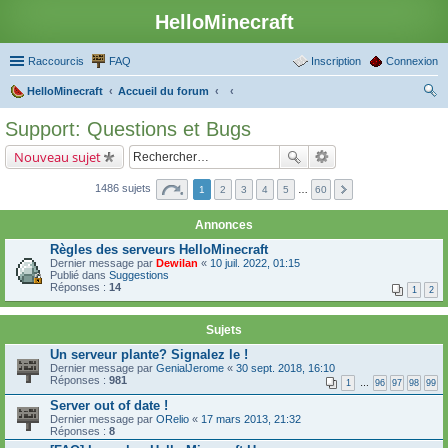
HelloMinecraft
Raccourcis
FAQ
Inscription
Connexion
HelloMinecraft
Accueil du forum
ec
Support: Questions et Bugs
her
Nouveau sujet
ch
er
1486 sujets
1
2
3
4
5
…
60
Annonces
Règles des serveurs HelloMinecraft
Dernier message par
Dewilan
«
10 juil. 2022, 01:15
Publié dans
Suggestions
Réponses :
14
1
2
Sujets
Un serveur plante? Signalez le !
Dernier message par
GenialJerome
«
30 sept. 2018, 16:10
Réponses :
981
1
…
96
97
98
99
Server out of date !
Dernier message par
ORelio
«
17 mars 2013, 21:32
Réponses :
8