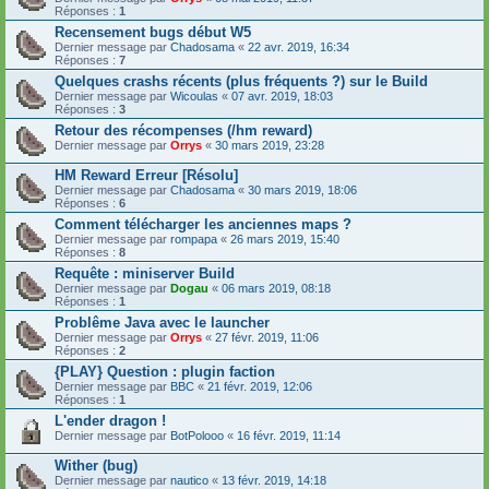
Réponses :
1
Recensement bugs début W5
Dernier message par
Chadosama
«
22 avr. 2019, 16:34
Réponses :
7
Quelques crashs récents (plus fréquents ?) sur le Build
Dernier message par
Wicoulas
«
07 avr. 2019, 18:03
Réponses :
3
Retour des récompenses (/hm reward)
Dernier message par
Orrys
«
30 mars 2019, 23:28
HM Reward Erreur [Résolu]
Dernier message par
Chadosama
«
30 mars 2019, 18:06
Réponses :
6
Comment télécharger les anciennes maps ?
Dernier message par
rompapa
«
26 mars 2019, 15:40
Réponses :
8
Requête : miniserver Build
Dernier message par
Dogau
«
06 mars 2019, 08:18
Réponses :
1
Problême Java avec le launcher
Dernier message par
Orrys
«
27 févr. 2019, 11:06
Réponses :
2
{PLAY} Question : plugin faction
Dernier message par
BBC
«
21 févr. 2019, 12:06
Réponses :
1
L'ender dragon !
Dernier message par
BotPolooo
«
16 févr. 2019, 11:14
Wither (bug)
Dernier message par
nautico
«
13 févr. 2019, 14:18