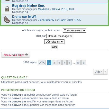
Réponses :
2
Bug drop Nether Star.
Dernier message par
Mayluran
«
10 févr. 2019, 13:35
Réponses :
3
Droits sur le W4
Dernier message par
ZichaButterfly
«
22 janv. 2019, 15:25
Réponses :
2
Afficher les sujets publiés depuis :
Trier par
Nouveau sujet
1486 sujets
1
2
3
4
5
…
60
Aller
QUI EST EN LIGNE ?
Utilisateurs parcourant ce forum : Aucun utilisateur inscrit et 3 invités
PERMISSIONS DU FORUM
Vous
ne pouvez pas
publier de nouveaux sujets dans ce forum
Vous
ne pouvez pas
répondre aux sujets dans ce forum
Vous
ne pouvez pas
modifier vos messages dans ce forum
Vous
ne pouvez pas
supprimer vos messages dans ce forum