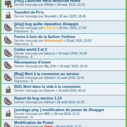
[FAQ] Launcher Hello Minecraft Home
Dernier message par
ORelio
«
28 sept. 2012, 21:31
Transfert de Po's
Dernier message par
Skywold
«
20 avr. 2023, 18:45
[play] bug quête réparation Aloapgm
Dernier message par
laristoh
«
26 févr. 2022, 17:40
Réponses :
1
Ferme à bois de la faction Yoshino
Dernier message par
MrAmares22
«
23 juil. 2020, 22:02
Réponses :
1
Cartes world 2 et 3
Dernier message par
luluurca
«
19 mars 2020, 19:28
Réponses :
1
Récompense d'event
Dernier message par
Big_Grin
«
18 sept. 2019, 22:42
[Bug] Mort à la connexion au serveur
Dernier message par
Edrixal
«
15 août 2019, 21:41
Réponses :
3
BUG Mort dans le vide à la connexion
Dernier message par
Etacors
«
15 août 2019, 00:12
Report de bug version 1.14
Dernier message par
Edrixal
«
08 août 2019, 01:25
[sondage play ] modification du power de Aloapgm
Dernier message par
BBC
«
09 mai 2019, 17:11
Réponses :
3
Modification de Power
Dernier message par
Orrys
«
08 mai 2019, 11:37