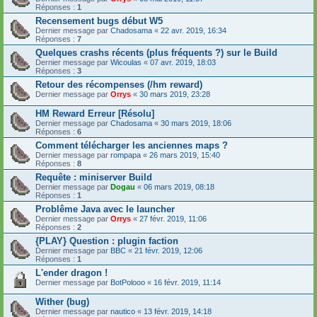
Réponses :
1
Recensement bugs début W5
Dernier message par
Chadosama
«
22 avr. 2019, 16:34
Réponses :
7
Quelques crashs récents (plus fréquents ?) sur le Build
Dernier message par
Wicoulas
«
07 avr. 2019, 18:03
Réponses :
3
Retour des récompenses (/hm reward)
Dernier message par
Orrys
«
30 mars 2019, 23:28
HM Reward Erreur [Résolu]
Dernier message par
Chadosama
«
30 mars 2019, 18:06
Réponses :
6
Comment télécharger les anciennes maps ?
Dernier message par
rompapa
«
26 mars 2019, 15:40
Réponses :
8
Requête : miniserver Build
Dernier message par
Dogau
«
06 mars 2019, 08:18
Réponses :
1
Problême Java avec le launcher
Dernier message par
Orrys
«
27 févr. 2019, 11:06
Réponses :
2
{PLAY} Question : plugin faction
Dernier message par
BBC
«
21 févr. 2019, 12:06
Réponses :
1
L'ender dragon !
Dernier message par
BotPolooo
«
16 févr. 2019, 11:14
Wither (bug)
Dernier message par
nautico
«
13 févr. 2019, 14:18