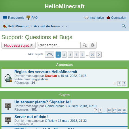
HelloMinecraft
Raccourcis
FAQ
Inscription
Connexion
HelloMinecraft
Accueil du forum
ec
Support: Questions et Bugs
her
Nouveau sujet
ch
er
1486 sujets
1
2
3
4
5
…
60
Annonces
Règles des serveurs HelloMinecraft
Dernier message par
Dewilan
«
10 juil. 2022, 01:15
Publié dans
Suggestions
Réponses :
14
1
2
Sujets
Un serveur plante? Signalez le !
Dernier message par
GenialJerome
«
30 sept. 2018, 16:10
Réponses :
981
1
…
96
97
98
99
Server out of date !
Dernier message par
ORelio
«
17 mars 2013, 21:32
Réponses :
8