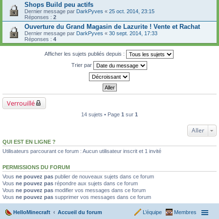
Shops Build peu actifs
Dernier message par
DarkPyves
«
25 oct. 2014, 23:15
Réponses :
2
Ouverture du Grand Magasin de Lazurite ! Vente et Rachat
Dernier message par
DarkPyves
«
30 sept. 2014, 17:33
Réponses :
4
Afficher les sujets publiés depuis :
Trier par
Verrouillé
14 sujets • Page
1
sur
1
Aller
QUI EST EN LIGNE ?
Utilisateurs parcourant ce forum : Aucun utilisateur inscrit et 1 invité
PERMISSIONS DU FORUM
Vous
ne pouvez pas
publier de nouveaux sujets dans ce forum
Vous
ne pouvez pas
répondre aux sujets dans ce forum
Vous
ne pouvez pas
modifier vos messages dans ce forum
Vous
ne pouvez pas
supprimer vos messages dans ce forum
HelloMinecraft
Accueil du forum
L’équipe
Membres