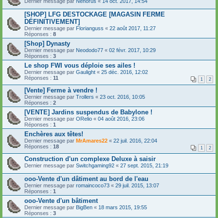
Dernier message par
Nehorus
«
14 oct. 2017, 14:54
[SHOP] LFG DESTOCKAGE [MAGASIN FERME
DÉFINITIVEMENT]
Dernier message par
Florianguss
«
22 août 2017, 11:27
Réponses :
8
[Shop] Dynasty
Dernier message par
Neododo77
«
02 févr. 2017, 10:29
Réponses :
3
Le shop FWI vous déploie ses ailes !
Dernier message par
Gaulight
«
25 déc. 2016, 12:02
Réponses :
11
1
2
[Vente] Ferme à vendre !
Dernier message par
Trollers
«
23 oct. 2016, 10:05
Réponses :
2
[VENTE] Jardins suspendus de Babylone !
Dernier message par
ORelio
«
04 août 2016, 23:06
Réponses :
1
Enchères aux têtes!
Dernier message par
MrAmares22
«
22 juil. 2016, 22:04
Réponses :
18
1
2
Construction d'un complexe Deluxe à saisir
Dernier message par
Switchgaming92
«
27 sept. 2015, 21:19
ooo-Vente d'un dâtiment au bord de l'eau
Dernier message par
romaincoco73
«
29 juil. 2015, 13:07
Réponses :
1
ooo-Vente d'un bâtiment
Dernier message par
BigBen
«
18 mars 2015, 19:55
Réponses :
3