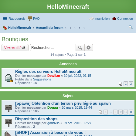
HelloMinecraft
Raccourcis
FAQ
Inscription
Connexion
HelloMinecraft
Accueil du forum
ec
Boutiques
her
Verrouillé
ch
14 sujets • Page
1
sur
1
er
Annonces
Règles des serveurs HelloMinecraft
Dernier message par
Dewilan
«
10 juil. 2022, 01:15
Publié dans
Suggestions
Réponses :
14
1
2
Sujets
[Spawn] Obtention d'un terrain privilégié au spawn
Dernier message par
Dogau
«
20 mars 2018, 19:44
Réponses :
105
1
…
8
9
10
11
Disposition des shops
Dernier message par
godrixila
«
19 oct. 2016, 17:27
Réponses :
2
[SHOP] Ascension à besoin de vous !