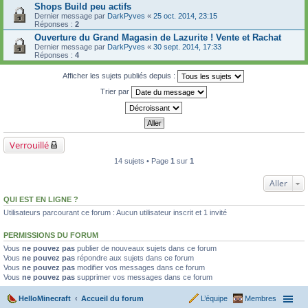
Shops Build peu actifs
Dernier message par
DarkPyves
«
25 oct. 2014, 23:15
Réponses :
2
Ouverture du Grand Magasin de Lazurite ! Vente et Rachat
Dernier message par
DarkPyves
«
30 sept. 2014, 17:33
Réponses :
4
Afficher les sujets publiés depuis :
Trier par
Verrouillé
14 sujets • Page
1
sur
1
Aller
QUI EST EN LIGNE ?
Utilisateurs parcourant ce forum : Aucun utilisateur inscrit et 1 invité
PERMISSIONS DU FORUM
Vous
ne pouvez pas
publier de nouveaux sujets dans ce forum
Vous
ne pouvez pas
répondre aux sujets dans ce forum
Vous
ne pouvez pas
modifier vos messages dans ce forum
Vous
ne pouvez pas
supprimer vos messages dans ce forum
HelloMinecraft
Accueil du forum
L’équipe
Membres