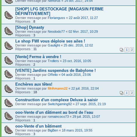
Dernier message par
Nehorus
«
14 oct. 2017, 14:54
[SHOP] LFG DESTOCKAGE [MAGASIN FERME
DÉFINITIVEMENT]
Dernier message par
Florianguss
«
22 août 2017, 11:27
Réponses :
8
[Shop] Dynasty
Dernier message par
Neododo77
«
02 févr. 2017, 10:29
Réponses :
3
Le shop FWI vous déploie ses ailes !
Dernier message par
Gaulight
«
25 déc. 2016, 12:02
Réponses :
11
1
2
[Vente] Ferme à vendre !
Dernier message par
Trollers
«
23 oct. 2016, 10:05
Réponses :
2
[VENTE] Jardins suspendus de Babylone !
Dernier message par
ORelio
«
04 août 2016, 23:06
Réponses :
1
Enchères aux têtes!
Dernier message par
MrAmares22
«
22 juil. 2016, 22:04
Réponses :
18
1
2
Construction d'un complexe Deluxe à saisir
Dernier message par
Switchgaming92
«
27 sept. 2015, 21:19
ooo-Vente d'un dâtiment au bord de l'eau
Dernier message par
romaincoco73
«
29 juil. 2015, 13:07
Réponses :
1
ooo-Vente d'un bâtiment
Dernier message par
BigBen
«
18 mars 2015, 19:55
Réponses :
3