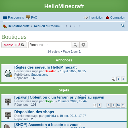
HelloMinecraft
Raccourcis
FAQ
Inscription
Connexion
HelloMinecraft
Accueil du forum
ec
Boutiques
her
Verrouillé
ch
14 sujets • Page
1
sur
1
er
Annonces
Règles des serveurs HelloMinecraft
Dernier message par
Dewilan
«
10 juil. 2022, 01:15
Publié dans
Suggestions
Réponses :
14
1
2
Sujets
[Spawn] Obtention d'un terrain privilégié au spawn
Dernier message par
Dogau
«
20 mars 2018, 19:44
Réponses :
105
1
…
8
9
10
11
Disposition des shops
Dernier message par
godrixila
«
19 oct. 2016, 17:27
Réponses :
2
[SHOP] Ascension à besoin de vous !