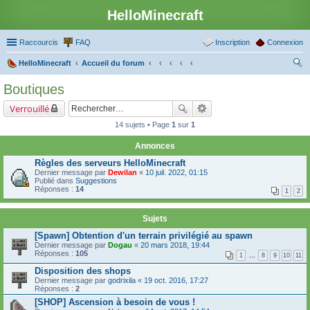
HelloMinecraft
Raccourcis
FAQ
Inscription
Connexion
HelloMinecraft
Accueil du forum
ec
Boutiques
her
Verrouillé
ch
14 sujets • Page
1
sur
1
er
Annonces
Règles des serveurs HelloMinecraft
Dernier message par
Dewilan
«
10 juil. 2022, 01:15
Publié dans
Suggestions
Réponses :
14
1
2
Sujets
[Spawn] Obtention d'un terrain privilégié au spawn
Dernier message par
Dogau
«
20 mars 2018, 19:44
Réponses :
105
1
…
8
9
10
11
Disposition des shops
Dernier message par
godrixila
«
19 oct. 2016, 17:27
Réponses :
2
[SHOP] Ascension à besoin de vous !