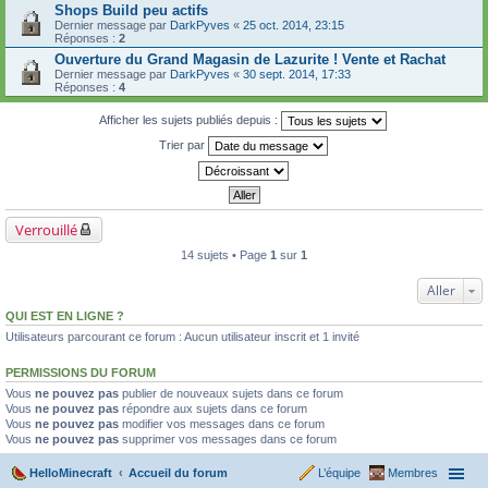
Shops Build peu actifs
Dernier message par
DarkPyves
«
25 oct. 2014, 23:15
Réponses :
2
Ouverture du Grand Magasin de Lazurite ! Vente et Rachat
Dernier message par
DarkPyves
«
30 sept. 2014, 17:33
Réponses :
4
Afficher les sujets publiés depuis :
Trier par
Verrouillé
14 sujets • Page
1
sur
1
Aller
QUI EST EN LIGNE ?
Utilisateurs parcourant ce forum : Aucun utilisateur inscrit et 1 invité
PERMISSIONS DU FORUM
Vous
ne pouvez pas
publier de nouveaux sujets dans ce forum
Vous
ne pouvez pas
répondre aux sujets dans ce forum
Vous
ne pouvez pas
modifier vos messages dans ce forum
Vous
ne pouvez pas
supprimer vos messages dans ce forum
HelloMinecraft
Accueil du forum
L’équipe
Membres