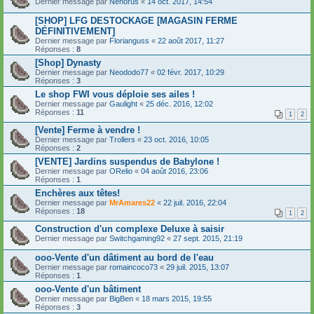
Dernier message par
Nehorus
«
14 oct. 2017, 14:54
[SHOP] LFG DESTOCKAGE [MAGASIN FERME
DÉFINITIVEMENT]
Dernier message par
Florianguss
«
22 août 2017, 11:27
Réponses :
8
[Shop] Dynasty
Dernier message par
Neododo77
«
02 févr. 2017, 10:29
Réponses :
3
Le shop FWI vous déploie ses ailes !
Dernier message par
Gaulight
«
25 déc. 2016, 12:02
Réponses :
11
1
2
[Vente] Ferme à vendre !
Dernier message par
Trollers
«
23 oct. 2016, 10:05
Réponses :
2
[VENTE] Jardins suspendus de Babylone !
Dernier message par
ORelio
«
04 août 2016, 23:06
Réponses :
1
Enchères aux têtes!
Dernier message par
MrAmares22
«
22 juil. 2016, 22:04
Réponses :
18
1
2
Construction d'un complexe Deluxe à saisir
Dernier message par
Switchgaming92
«
27 sept. 2015, 21:19
ooo-Vente d'un dâtiment au bord de l'eau
Dernier message par
romaincoco73
«
29 juil. 2015, 13:07
Réponses :
1
ooo-Vente d'un bâtiment
Dernier message par
BigBen
«
18 mars 2015, 19:55
Réponses :
3