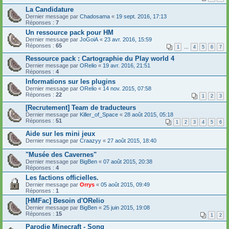
La Candidature
Dernier message par
Chadosama
«
19 sept. 2016, 17:13
Réponses :
7
Un ressource pack pour HM
Dernier message par
JoGoiA
«
23 avr. 2016, 15:59
Réponses :
65
1
…
4
5
6
7
Ressource pack : Cartographie du Play world 4
Dernier message par
ORelio
«
19 avr. 2016, 21:51
Réponses :
4
Informations sur les plugins
Dernier message par
ORelio
«
14 nov. 2015, 07:58
Réponses :
22
1
2
3
[Recrutement] Team de traducteurs
Dernier message par
Killer_of_Space
«
28 août 2015, 05:18
Réponses :
51
1
2
3
4
5
6
Aide sur les mini jeux
Dernier message par
Craazyy
«
27 août 2015, 18:40
"Musée des Cavernes"
Dernier message par
BigBen
«
07 août 2015, 20:38
Réponses :
4
Les factions officielles.
Dernier message par
Orrys
«
05 août 2015, 09:49
Réponses :
1
[HMFac] Besoin d'ORelio
Dernier message par
BigBen
«
25 juin 2015, 19:08
Réponses :
15
1
2
Parodie Minecraft - Song