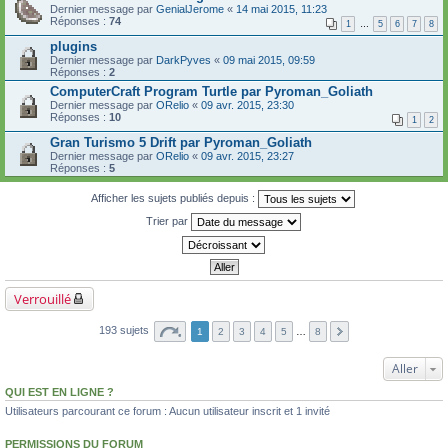
Dernier message par
GenialJerome
«
14 mai 2015, 11:23
Réponses :
74
1
…
5
6
7
8
plugins
Dernier message par
DarkPyves
«
09 mai 2015, 09:59
Réponses :
2
ComputerCraft Program Turtle par Pyroman_Goliath
Dernier message par
ORelio
«
09 avr. 2015, 23:30
Réponses :
10
1
2
Gran Turismo 5 Drift par Pyroman_Goliath
Dernier message par
ORelio
«
09 avr. 2015, 23:27
Réponses :
5
Afficher les sujets publiés depuis :
Trier par
Verrouillé
193 sujets
1
2
3
4
5
…
8
Aller
QUI EST EN LIGNE ?
Utilisateurs parcourant ce forum : Aucun utilisateur inscrit et 1 invité
PERMISSIONS DU FORUM