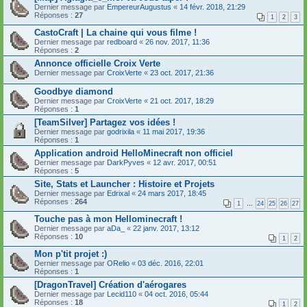
Dernier message par
EmpereurAugustus
«
14 févr. 2018, 21:29
Réponses :
27
1
2
3
CastoCraft | La chaine qui vous filme !
Dernier message par
redboard
«
26 nov. 2017, 11:36
Réponses :
2
Annonce officielle Croix Verte
Dernier message par
CroixVerte
«
23 oct. 2017, 21:36
Goodbye diamond
Dernier message par
CroixVerte
«
21 oct. 2017, 18:29
Réponses :
1
[TeamSilver] Partagez vos idées !
Dernier message par
godrixila
«
11 mai 2017, 19:36
Réponses :
1
Application android HelloMinecraft non officiel
Dernier message par
DarkPyves
«
12 avr. 2017, 00:51
Réponses :
5
Site, Stats et Launcher : Histoire et Projets
Dernier message par
Edrixal
«
24 mars 2017, 18:45
Réponses :
264
1
…
24
25
26
27
Touche pas à mon Hellominecraft !
Dernier message par
aDa_
«
22 janv. 2017, 13:12
Réponses :
10
1
2
Mon p'tit projet :)
Dernier message par
ORelio
«
03 déc. 2016, 22:01
Réponses :
1
[DragonTravel] Création d'aérogares
Dernier message par
Lecid110
«
04 oct. 2016, 05:44
Réponses :
18
1
2