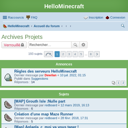
HelloMinecraft
Raccourcis
FAQ
Inscription
Connexion
HelloMinecraft
Accueil du forum
ec
Archives Projets
her
Verrouillé
ch
er
193 sujets
1
2
3
4
5
…
8
Annonces
Règles des serveurs HelloMinecraft
Dernier message par
Dewilan
«
10 juil. 2022, 01:15
Publié dans
Suggestions
Réponses :
14
1
2
Sujets
[MAP] Grouth Isle :Nulle part
Dernier message par
redboard
«
12 mars 2019, 16:13
Réponses :
6
Création d'une map Maze Runner
Dernier message par
redboard
«
28 févr. 2018, 17:31
Réponses :
5
[Map] Aglagla_c_moi va vous taper !