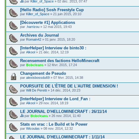
par
Killer_of_Space
» 02 déc. 2013, 07:47
C
e
[Hello Radio] Sosh Freestyle Cup
s
par
Killer_of_Space
» 21 juin 2015, 20:10
u
j
[Découverte #1] Applications
e
par
t
.harrizou
» 12 mai 2015, 19:43
c
o
Archives du Journal
n
par
Romain42
» 01 janv. 2015, 18:20
t
i
[InterHelper] Interview de binto30 :
e
par
Alkool
» 21 déc. 2014, 12:19
n
t
Recensement des factions HelloMinecraft
u
n
par
Bobcleans
» 12 févr. 2015, 17:24
s
o
Changement de Pseudo
n
par
alexisbossdu69
» 07 févr. 2015, 14:38
d
a
POURSUITE DE L'ÊTRE DE L'AUTRE DIMENSION !
g
e
par
Will De Peretti
» 14 déc. 2014, 20:23
.
[InterHelper] Interview de Lord_Fan :
par
Alkool
» 29 nov. 2014, 18:19
LE JOURNAL D'HELLOMINECRAFT : 26/11/14
par
Bobcleans
» 26 nov. 2014, 11:40
C
e
Stats en vrac : Le Build et le Power
s
par
Wicoulas
» 08 nov. 2014, 12:32
u
j
LE JOURNAL D'HELLOMINECRAFT : 1/11/14
e