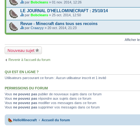
t
par
Bobcleans
» 01 nov. 2014, 12:26
C
c
e
o
LE JOURNAL D'HELLOMINECRAFT : 25/10/14
s
n
par
Bobcleans
» 25 oct. 2014, 12:50
u
t
C
j
i
e
Revue - Minecraft dans tous ses recoins
e
e
s
t
par
Craazyy
» 20 oct. 2014, 21:23
n
u
C
c
t
j
e
o
u
e
s
n
Afficher l
n
t
u
t
s
c
j
i
o
o
Nouveau sujet
e
e
n
n
t
n
d
t
c
t
a
i
Revenir à l’accueil du forum
o
u
g
e
n
n
e
n
t
s
.
t
QUI EST EN LIGNE ?
i
o
u
e
n
Utilisateurs parcourant ce forum : Aucun utilisateur inscrit et 1 invité
n
n
d
s
t
a
o
u
g
PERMISSIONS DU FORUM
n
n
e
d
Vous
ne pouvez pas
publier de nouveaux sujets dans ce forum
s
.
a
Vous
ne pouvez pas
répondre aux sujets dans ce forum
o
g
n
Vous
ne pouvez pas
modifier vos messages dans ce forum
e
d
Vous
ne pouvez pas
supprimer vos messages dans ce forum
.
a
g
e
HelloMinecraft
Accueil du forum
.