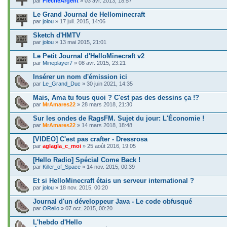
par
FlecheArgent
» 03 avr. 2013, 18:57
Le Grand Journal de Hellominecraft
par
jolou
» 17 juil. 2015, 14:06
Sketch d'HMTV
par
jolou
» 13 mai 2015, 21:01
Le Petit Journal d'HelloMinecraft v2
par
Mineplayer7
» 08 avr. 2015, 23:21
Insérer un nom d'émission ici
par
Le_Grand_Duc
» 30 juin 2021, 14:35
Mais, Ama tu fous quoi ? C'est pas des dessins ça !?
par
MrAmares22
» 28 mars 2018, 21:30
Sur les ondes de RagsFM. Sujet du jour: L'Économie !
par
MrAmares22
» 14 mars 2018, 18:48
[VIDEO] C'est pas crafter - Dressrosa
par
aglagla_c_moi
» 25 août 2016, 19:05
[Hello Radio] Spécial Come Back !
par
Killer_of_Space
» 14 nov. 2015, 00:39
Et si HelloMinecraft étais un serveur international ?
par
jolou
» 18 nov. 2015, 00:20
Journal d'un développeur Java - Le code obfusqué
par
ORelio
» 07 oct. 2015, 00:20
L'hebdo d'Hello