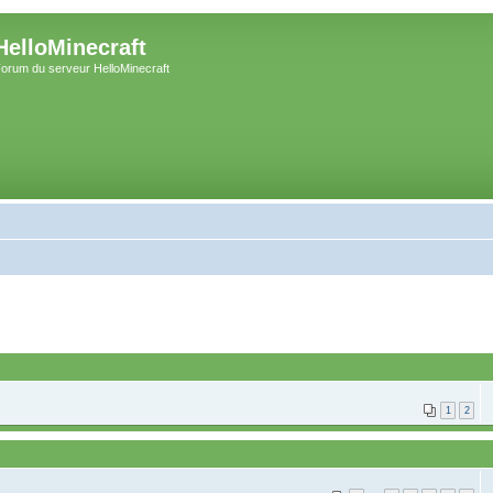
HelloMinecraft
orum du serveur HelloMinecraft
1
2