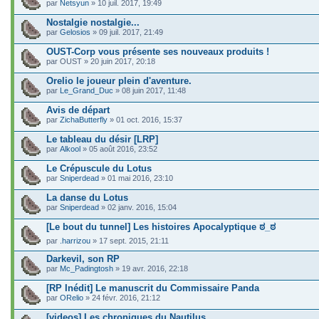
par
Netsyun
» 10 juil. 2017, 19:49
Nostalgie nostalgie...
par
Gelosios
» 09 juil. 2017, 21:49
OUST-Corp vous présente ses nouveaux produits !
par
OUST
» 20 juin 2017, 20:18
Orelio le joueur plein d'aventure.
par
Le_Grand_Duc
» 08 juin 2017, 11:48
Avis de départ
par
ZichaButterfly
» 01 oct. 2016, 15:37
Le tableau du désir [LRP]
par
Alkool
» 05 août 2016, 23:52
Le Crépuscule du Lotus
par
Sniperdead
» 01 mai 2016, 23:10
La danse du Lotus
par
Sniperdead
» 02 janv. 2016, 15:04
[Le bout du tunnel] Les histoires Apocalyptique ಠ_ಠ
par
.harrizou
» 17 sept. 2015, 21:11
Darkevil, son RP
par
Mc_Padingtosh
» 19 avr. 2016, 22:18
[RP Inédit] Le manuscrit du Commissaire Panda
par
ORelio
» 24 févr. 2016, 21:12
[videos] Les chroniques du Nautilus