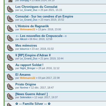
par
thomjag
» 23 août 2024, 09:19
Les Chroniques du Consulat
par
Le_Grand_Duc
» 25 juin 2021, 15:15
Consulat - Sur les cendres d'un Empire
par
Le_Grand_Duc
» 23 mars 2019, 15:52
L'Histoire de Ragnarök
par
MrAmares22
» 13 janv. 2018, 23:00
☼- Les nouvelles de Crepuscule -☼
par
Alkool
» 06 févr. 2019, 12:58
Mes mémoires
par
luluurca
» 23 avr. 2018, 01:02
¥ [RP] Empire d'Adran ¥
par
Le_Grand_Duc
» 21 janv. 2019, 10:44
Au rapport Soldat !
par
Night_Bringer
» 28 juil. 2016, 11:12
El Amares
par
MrAmares22
» 03 juin 2017, 22:38
Pristo Origine
par
Norime
» 12 déc. 2017, 18:47
[News Guerre Adran! ]
par
Selenelion
» 12 sept. 2017, 19:37
✿ --- Famille Silver --- ✿