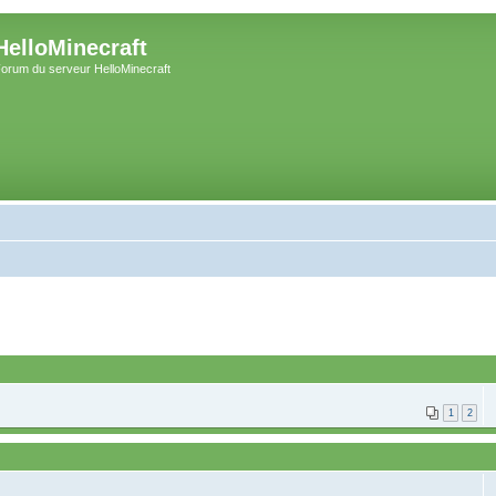
HelloMinecraft
orum du serveur HelloMinecraft
1
2