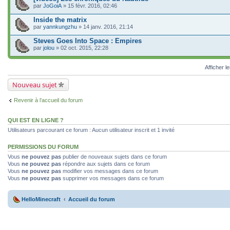
par
JoGoiA
» 15 févr. 2016, 02:46
Inside the matrix
par
yannkungzhu
» 14 janv. 2016, 21:14
Steves Goes Into Space : Empires
par
jolou
» 02 oct. 2015, 22:28
Afficher l
Nouveau sujet
Revenir à l’accueil du forum
QUI EST EN LIGNE ?
Utilisateurs parcourant ce forum : Aucun utilisateur inscrit et 1 invité
PERMISSIONS DU FORUM
Vous
ne pouvez pas
publier de nouveaux sujets dans ce forum
Vous
ne pouvez pas
répondre aux sujets dans ce forum
Vous
ne pouvez pas
modifier vos messages dans ce forum
Vous
ne pouvez pas
supprimer vos messages dans ce forum
HelloMinecraft
Accueil du forum