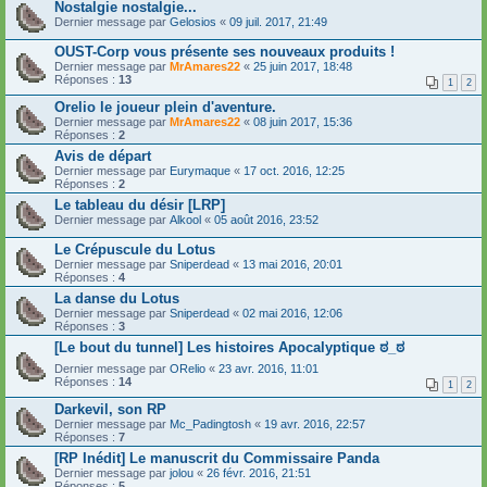
Nostalgie nostalgie...
Dernier message par
Gelosios
«
09 juil. 2017, 21:49
OUST-Corp vous présente ses nouveaux produits !
Dernier message par
MrAmares22
«
25 juin 2017, 18:48
Réponses :
13
1
2
Orelio le joueur plein d'aventure.
Dernier message par
MrAmares22
«
08 juin 2017, 15:36
Réponses :
2
Avis de départ
Dernier message par
Eurymaque
«
17 oct. 2016, 12:25
Réponses :
2
Le tableau du désir [LRP]
Dernier message par
Alkool
«
05 août 2016, 23:52
Le Crépuscule du Lotus
Dernier message par
Sniperdead
«
13 mai 2016, 20:01
Réponses :
4
La danse du Lotus
Dernier message par
Sniperdead
«
02 mai 2016, 12:06
Réponses :
3
[Le bout du tunnel] Les histoires Apocalyptique ಠ_ಠ
Dernier message par
ORelio
«
23 avr. 2016, 11:01
Réponses :
14
1
2
Darkevil, son RP
Dernier message par
Mc_Padingtosh
«
19 avr. 2016, 22:57
Réponses :
7
[RP Inédit] Le manuscrit du Commissaire Panda
Dernier message par
jolou
«
26 févr. 2016, 21:51
Réponses :
5