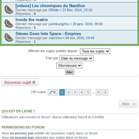
[videos] Les chroniques du Nautilus
Dernier message par
ORelio
«
21 févr. 2016, 22:10
Réponses :
6
Inside the matrix
Dernier message par
yannkungzhu
«
26 janv. 2016, 09:00
Réponses :
5
Steves Goes Into Space : Empires
Dernier message par
.harrizou
«
04 oct. 2015, 19:49
Réponses :
1
Afficher les sujets publiés depuis :
Trier par
Nouveau sujet
199 sujets
1
2
3
4
5
…
8
Aller
QUI EST EN LIGNE ?
Utilisateurs parcourant ce forum : Aucun utilisateur inscrit et 2 invités
PERMISSIONS DU FORUM
Vous
ne pouvez pas
publier de nouveaux sujets dans ce forum
Vous
ne pouvez pas
répondre aux sujets dans ce forum