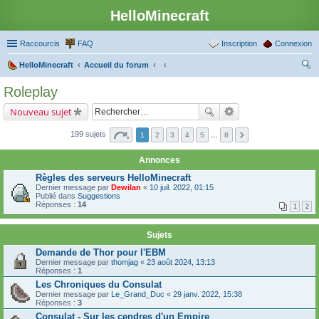
HelloMinecraft
Raccourcis
FAQ
Inscription
Connexion
HelloMinecraft
Accueil du forum
ec
Roleplay
her
Nouveau sujet
ch
er
199 sujets
1
2
3
4
5
…
8
Annonces
Règles des serveurs HelloMinecraft
Dernier message par
Dewilan
«
10 juil. 2022, 01:15
Publié dans
Suggestions
Réponses :
14
1
2
Sujets
Demande de Thor pour l'EBM
Dernier message par
thomjag
«
23 août 2024, 13:13
Réponses :
1
Les Chroniques du Consulat
Dernier message par
Le_Grand_Duc
«
29 janv. 2022, 15:38
Réponses :
3
Consulat - Sur les cendres d'un Empire