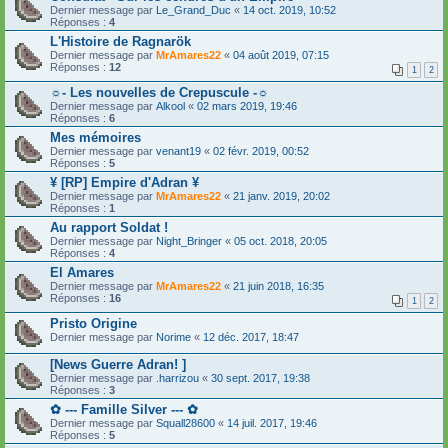
Dernier message par
Le_Grand_Duc
«
14 oct. 2019, 10:52
Réponses :
4
L'Histoire de Ragnarök
Dernier message par
MrAmares22
«
04 août 2019, 07:15
Réponses :
12
1
2
☼- Les nouvelles de Crepuscule -☼
Dernier message par
Alkool
«
02 mars 2019, 19:46
Réponses :
6
Mes mémoires
Dernier message par
venant19
«
02 févr. 2019, 00:52
Réponses :
5
¥ [RP] Empire d'Adran ¥
Dernier message par
MrAmares22
«
21 janv. 2019, 20:02
Réponses :
1
Au rapport Soldat !
Dernier message par
Night_Bringer
«
05 oct. 2018, 20:05
Réponses :
4
El Amares
Dernier message par
MrAmares22
«
21 juin 2018, 16:35
Réponses :
16
1
2
Pristo Origine
Dernier message par
Norime
«
12 déc. 2017, 18:47
[News Guerre Adran! ]
Dernier message par
.harrizou
«
30 sept. 2017, 19:38
Réponses :
3
✿ --- Famille Silver --- ✿
Dernier message par
Squall28600
«
14 juil. 2017, 19:46
Réponses :
5